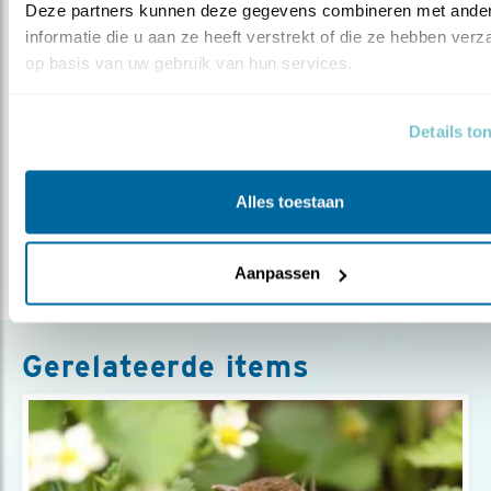
Deze partners kunnen deze gegevens combineren met ander
informatie die u aan ze heeft verstrekt of die ze hebben verz
Meer over
op basis van uw gebruik van hun services.
ringen
broeden
broedseizoen
zender
jeanetvanzoelen
jong
onderzoek
raaf
Details to
vogelwerkgroepen
Alles toestaan
Deel dit bericht
Aanpassen
Gerelateerde items