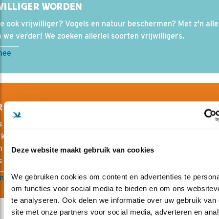
WILLIGER WORDEN
e ook vrijwilliger? Vogels en natuur beschermen? Met z'n all
we verder! We zoeken allerlei soorten vrijwilligers.
mee
 VERHALEN .... IN VOGELS
s
is het
tijdschrift voor onze leden
, met prachtige fotoreporta
elijke verhalen. Een scala aan groot en klein nieuws, over vo
en excursietips en nog veel meer.
Word lid
en ontvang
Deze website maakt gebruik van cookies
s
5x per jaar.
We gebruiken cookies om content en advertenties te personal
meer
om functies voor social media te bieden en om ons websiteve
te analyseren. Ook delen we informatie over uw gebruik van 
site met onze partners voor social media, adverteren en anal