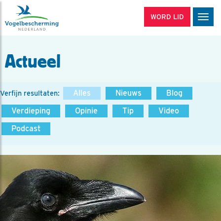
WORD LID
Men
Actueel
Alles
Nieuws
Blog
Verfijn resultaten:
Verdieping
Opinie
Tip
Video
Podcast