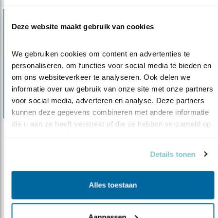
Deze website maakt gebruik van cookies
We gebruiken cookies om content en advertenties te 
personaliseren, om functies voor social media te bieden en 
om ons websiteverkeer te analyseren. Ook delen we 
informatie over uw gebruik van onze site met onze partners 
voor social media, adverteren en analyse. Deze partners 
kunnen deze gegevens combineren met andere informatie 
die u aan ze heeft verstrekt of die ze hebben verzameld op 
basis van uw gebruik van hun services.
Verdieping
Zenderonderzoek zet bescherming in gang
Details tonen
04.06.20
Fijne voorbeelden van wat zenderonderzoek
kán opleveren.
Alles toestaan
Aanpassen
lees meer