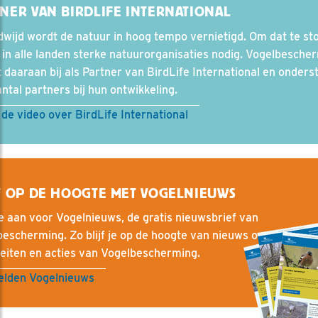
NER VAN BIRDLIFE INTERNATIONAL
wijd wordt de natuur in hoog tempo vernietigd. Om dat te st
r in alle landen sterke natuurorganisaties nodig. Vogelbesche
 daaraan bij als Partner van BirdLife International en onders
ntal partners bij hun ontwikkeling.
 de video over BirdLife International
F OP DE HOOGTE MET VOGELNIEUWS
e aan voor Vogelnieuws, de gratis nieuwsbrief van
escherming. Zo blijf je op de hoogte van nieuws over vogels, 
teiten en acties van Vogelbescherming.
lden Vogelnieuws