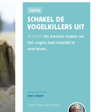
Opinie
SCHAKEL DE
VOGELKILLERS UIT
14.09.21
Als mensen maken we
het vogels heel moeilijk te
overleven.
lees meer
Door Kees de Pater