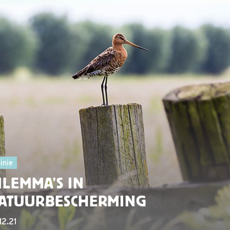
inie
ILEMMA’S IN
ATUURBESCHERMING
12.21