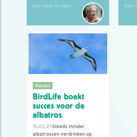
Door Kees de Pater
Door 
Nieuws
BirdLife boekt
succes voor de
albatros
16.02.21
Steeds minder
albatrossen verdrinken op