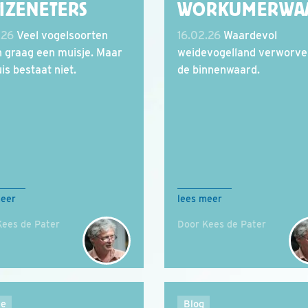
IZENETERS
WORKUMERWA
.26
Veel vogelsoorten
16.02.26
Waardevol
n graag een muisje. Maar
weidevogelland verworve
is bestaat niet.
de binnenwaard.
meer
lees meer
Kees de Pater
Door Kees de Pater
ie
Blog