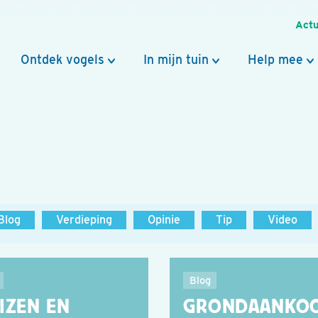
Actu
Ontdek vogels
In mijn tuin
Help mee
Blog
Verdieping
Opinie
Tip
Video
Blog
IZEN EN
GRONDAANKO