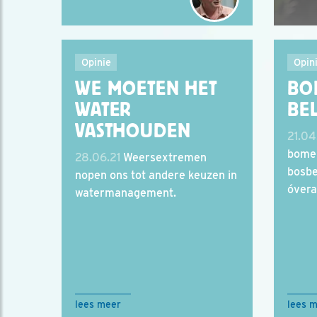
Opinie
Opin
WE MOETEN HET
BO
WATER
BE
VASTHOUDEN
21.04
bomen
28.06.21
Weersextremen
bosbe
nopen ons tot andere keuzen in
óvera
watermanagement.
lees meer
lees 