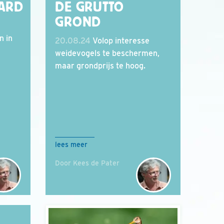
ARD
DE GRUTTO
GROND
n in
20.08.24
Volop interesse
weidevogels te beschermen,
maar grondprijs te hoog.
lees meer
Door Kees de Pater