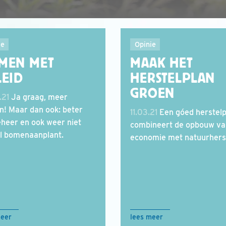
ie
Opinie
MEN MET
MAAK HET
LEID
HERSTELPLAN
GROEN
.21
Ja graag, meer
! Maar dan ook: beter
11.03.21
Een góed herstelp
heer en ook weer niet
combineert de opbouw va
l bomenaanplant.
economie met natuurherst
meer
lees meer