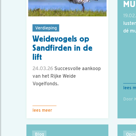
MU
19.02
luste
Verdieping
dé mu
Weidevogels op
Sandfirden in de
lift
24.03.26
Succesvolle aankoop
van het Rijke Weide
Vogelfonds.
lees 
Door 
lees meer
Blog
Opin