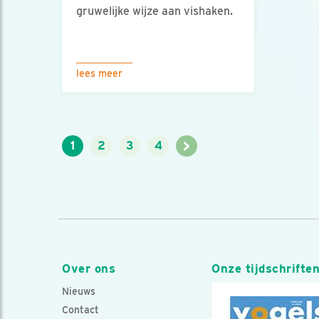
gruwelijke wijze aan vishaken.
lees meer
>
1
2
3
4
Over ons
Onze tijdschrifte
Nieuws
Contact