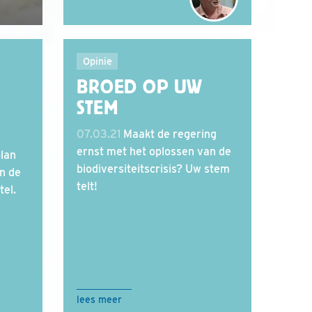
Opinie
BROED OP UW
STEM
07.03.21
Maakt de regering
ernst met het oplossen van de
lan
biodiversiteitscrisis? Uw stem
n de
telt!
el.
lees meer