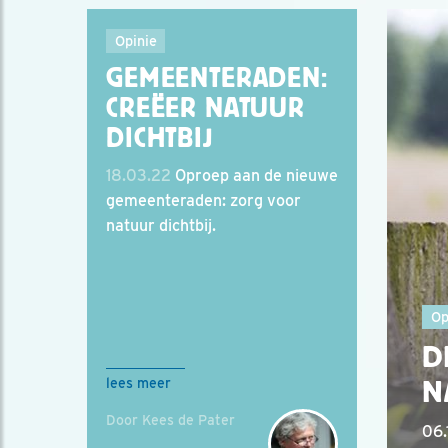
Opinie
GEMEENTERADEN:
CREËER NATUUR
DICHTBIJ
18.03.22
Oproep aan de nieuwe
gemeenteraden: zorg voor
natuur dichtbij.
Op
D
N
lees meer
Door Kees de Pater
06.