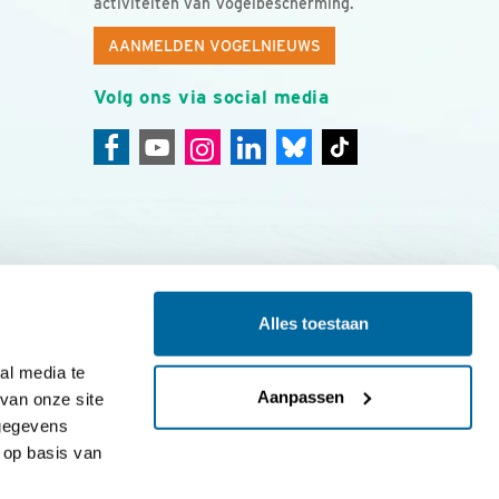
activiteiten van Vogelbescherming.
AANMELDEN VOGELNIEUWS
Volg ons via social media
Alles toestaan
ing
Colofon
l media te 
Aanpassen
an onze site 
gegevens 
op basis van 