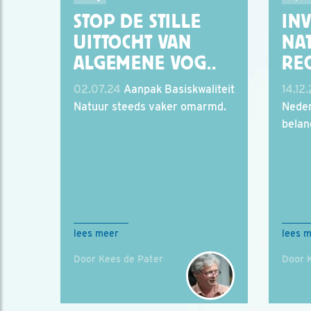
STOP DE STILLE
INV
UITTOCHT VAN
NAT
ALGEMENE VOG..
REC
02.07.24
Aanpak Basiskwaliteit
14.12
Natuur steeds vaker omarmd.
Neder
belang
lees meer
lees 
Door Kees de Pater
Door 