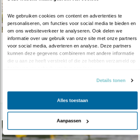
We gebruiken cookies om content en advertenties te 
personaliseren, om functies voor social media te bieden en 
om ons websiteverkeer te analyseren. Ook delen we 
informatie over uw gebruik van onze site met onze partners 
Nieuws
voor social media, adverteren en analyse. Deze partners 
kunnen deze gegevens combineren met andere informatie 
Expositie IJsselmeernatuur
die u aan ze heeft verstrekt of die ze hebben verzameld op 
03.08.21
Vogelbescherming opent expositie over
basis van uw gebruik van hun services.
IJsselmeernatuur op Forteiland Pampus
Details tonen
lees meer
Alles toestaan
Aanpassen