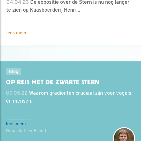
04.04.23
De expositie over de Stern is nu nog langer
te zien op Kaasboerderij Henri ..
lees meer
Blog
OP REIS MET DE ZWARTE STERN
09.05.22
Waarom gradiënten cruciaal zijn voor vogels
én mensen.
lees meer
Door Jeffrey Brand