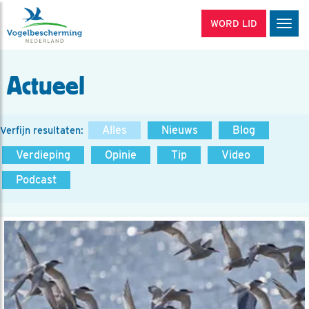
WORD LID
Men
Actueel
Alles
Nieuws
Blog
Verfijn resultaten:
Verdieping
Opinie
Tip
Video
Podcast