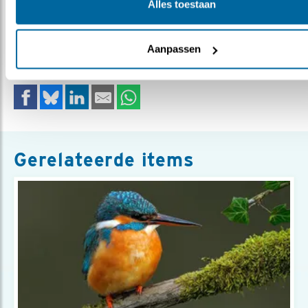
Alles toestaan
boeken
vogelboek
soorten
boomvalk
iddelammers
scholekster
Aanpassen
Deel dit bericht
Gerelateerde items