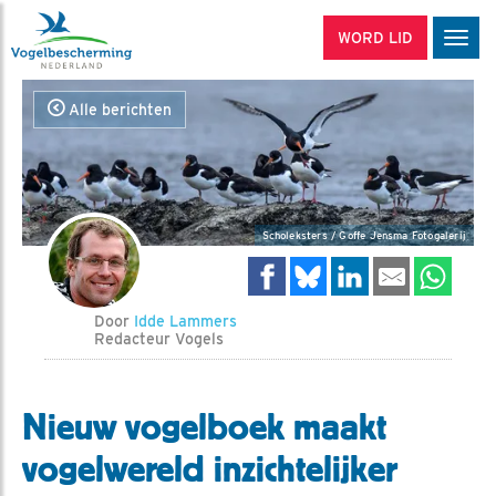
WORD LID
Men
Alle berichten
Scholeksters / Goffe Jensma Fotogalerij
Door
Idde Lammers
Redacteur Vogels
Nieuw vogelboek maakt
vogelwereld inzichtelijker