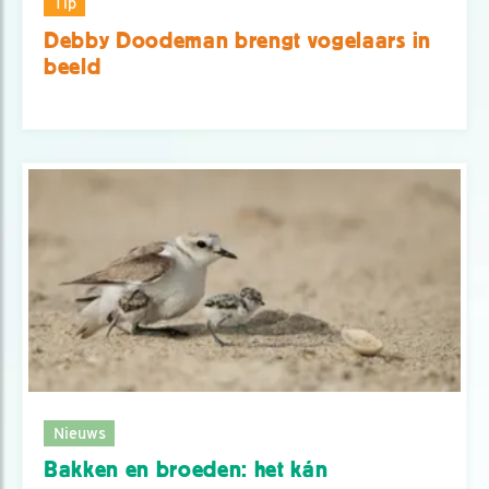
Tip
Debby Doodeman brengt vogelaars in
beeld
Nieuws
Bakken en broeden: het kán