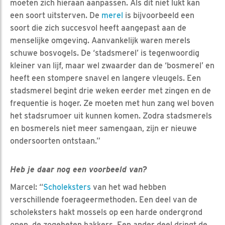
moeten zich hieraan aanpassen. Als dit niet lukt kan
een soort uitsterven. De
merel
is bijvoorbeeld een
soort die zich succesvol heeft aangepast aan de
menselijke omgeving. Aanvankelijk waren merels
schuwe bosvogels. De ‘stadsmerel’ is tegenwoordig
kleiner van lijf, maar wel zwaarder dan de ‘bosmerel’ en
heeft een stompere snavel en langere vleugels. Een
stadsmerel begint drie weken eerder met zingen en de
frequentie is hoger. Ze moeten met hun zang wel boven
het stadsrumoer uit kunnen komen. Zodra stadsmerels
en bosmerels niet meer samengaan, zijn er nieuwe
ondersoorten ontstaan.”
Heb je daar nog een voorbeeld van?
Marcel: “
Scholeksters
van het wad hebben
verschillende foerageermethoden. Een deel van de
scholeksters hakt mossels op een harde ondergrond
open, de zogeheten hakkers. Een ander deel dringt de