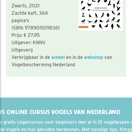
Zwarts, 2021
Zachte kaft, 364
pagina’s
ISBN: 9789050118361
Prijs: € 27,95
Uitgever: KNNV
Uitgeverij
Verkrijgbaar in de
winkel
en in de
webshop
van
Vogelbescherming Nederland
IS ONLINE CURSUS VOGELS VAN NEDERLAND
e gratis vogelcursus voor beginners leer je in 10 vogellessen 
e vogels en hun geluiden herkennen. Met handige tips, filmp