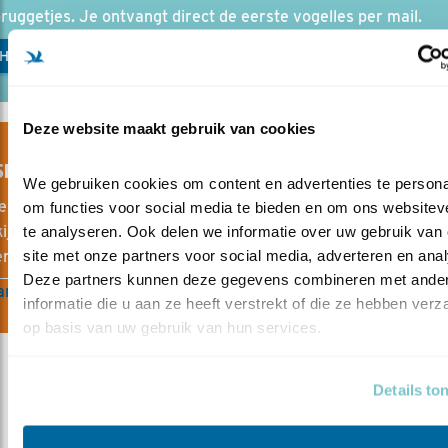
ruggetjes. Je ontvangt direct de eerste vogelles per mail.
CHRIJVEN GRATIS CURSUS
Deze website maakt gebruik van cookies
SHOP VOGELBESCHERMING
We gebruiken cookies om content en advertenties te personal
e webshop vind je alles voor en over vogels. Van vogelgidsen
om functies voor social media te bieden en om ons websiteve
ijkers tot nestkasten en vogelvoer. Met elke aankoop steun j
te analyseren. Ook delen we informatie over uw gebruik van 
site met onze partners voor social media, adverteren en anal
en help je kwetsbare vogels beschermen.
Deze partners kunnen deze gegevens combineren met ander
ar de webshop
informatie die u aan ze heeft verstrekt of die ze hebben verz
op basis van uw gebruik van hun services.
Details to
Meer over