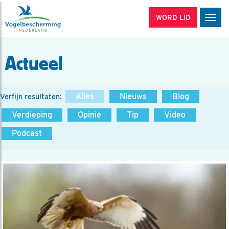
WORD LID
Men
Actueel
Alles
Nieuws
Blog
Verfijn resultaten:
Verdieping
Opinie
Tip
Video
Podcast