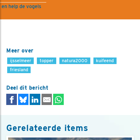
 en help de vogels
Meer over
ijsselmeer
topper
natura2000
kuifeend
friesland
Deel dit bericht
Gerelateerde items