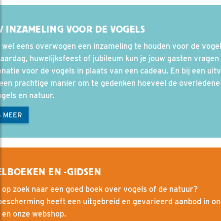
 INZAMELING VOOR DE VOGELS
 wel eens overwogen een inzameling te houden voor de vogel
jaardag, huwelijksfeest of jubileum kun je jouw gasten vrage
natie voor de vogels in plaats van een cadeau. En bij een uit
 een prachtige manier om te gedenken hoeveel de overledene 
gels en natuur.
S MEER
LBOEKEN EN -GIDSEN
 op zoek naar een goed boek over vogels of de natuur?
bescherming heeft een uitgebreid en gevarieerd aanbod in o
l en onze webshop.