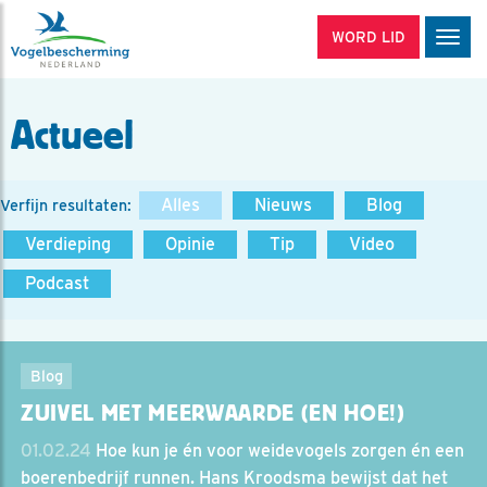
WORD LID
Men
Actueel
Alles
Nieuws
Blog
Verfijn resultaten:
Verdieping
Opinie
Tip
Video
Podcast
Blog
ZUIVEL MET MEERWAARDE (EN HOE!)
01.02.24
Hoe kun je én voor weidevogels zorgen én een
boerenbedrijf runnen. Hans Kroodsma bewijst dat het