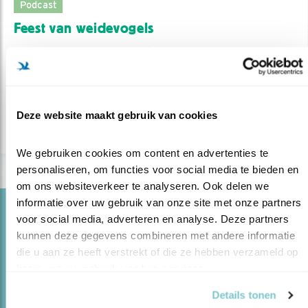
Podcast
Feest van weidevogels
29.04.22
Vogelpassie strijkt neer in Friesland bij een
jonge boer met een hart voor ..
Arjan Berben
Deze website maakt gebruik van cookies
lees meer
We gebruiken cookies om content en advertenties te 
personaliseren, om functies voor social media te bieden en 
om ons websiteverkeer te analyseren. Ook delen we 
informatie over uw gebruik van onze site met onze partners 
Opinie
voor social media, adverteren en analyse. Deze partners 
LAATSTE KANS VOOR DE GRUTTO
kunnen deze gegevens combineren met andere informatie 
die u aan ze heeft verstrekt of die ze hebben verzameld op 
29.04.22
Laten we nú de juiste keuzes maken voor
basis van uw gebruik van hun services.
herstel van de biodiversiteit op het Nederlandse
platteland.
Details tonen