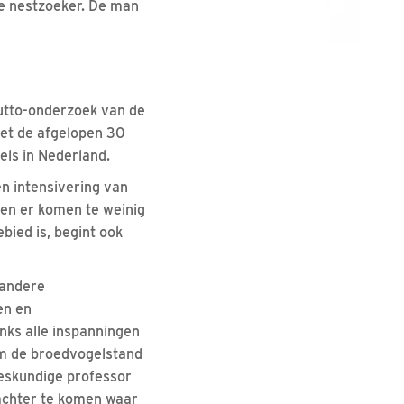
hte nestzoeker. De man
utto-onderzoek van de
het de afgelopen 30
ls in Nederland.
en intensivering van
 en er komen te weinig
bied is, begint ook
 andere
en en
anks alle inspanningen
 om de broedvogelstand
deskundige professor
 achter te komen waar