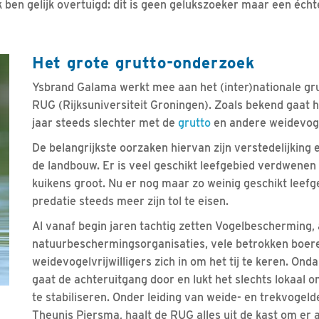
ik ben gelijk overtuigd: dit is geen gelukszoeker maar een éc
Het grote grutto-onderzoek
Ysbrand Galama werkt mee aan het (inter)nationale gr
RUG (Rijksuniversiteit Groningen). Zoals bekend gaat 
jaar steeds slechter met de
grutto
en andere weidevoge
De belangrijkste oorzaken hiervan zijn verstedelijking 
de landbouw. Er is veel geschikt leefgebied verdwenen
kuikens groot. Nu er nog maar zo weinig geschikt leefge
predatie steeds meer zijn tol te eisen.
Al vanaf begin jaren tachtig zetten Vogelbescherming,
natuurbeschermingsorganisaties, vele betrokken boer
weidevogelvrijwilligers zich in om het tij te keren. Ond
gaat de achteruitgang door en lukt het slechts lokaal
te stabiliseren. Onder leiding van weide- en trekvogel
Theunis Piersma, haalt de RUG alles uit de kast om er