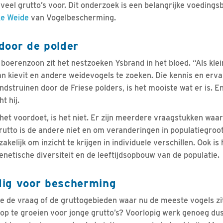
 veel grutto’s voor. Dit onderzoek is een belangrijke voeding
ke Weide
van Vogelbescherming.
door de polder
boerenzoon zit het nestzoeken Ysbrand in het bloed. “Als klein
an kievit en andere weidevogels te zoeken. Die kennis en er
dstruinen door de Friese polders, is het mooiste wat er is. E
t hij.
het voordoet, is het niet. Er zijn meerdere vraagstukken waa
rutto is de andere niet en om veranderingen in populatiegroo
zakelijk om inzicht te krijgen in individuele verschillen. Ook i
netische diversiteit en de leeftijdsopbouw van de populatie.
ig voor bescherming
e de vraag of de gruttogebieden waar nu de meeste vogels zi
 op te groeien voor jonge grutto’s? Voorlopig werk genoeg du