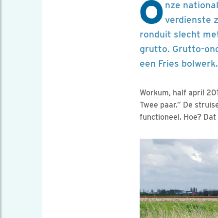
O
nze national
verdienste z
ronduit slecht me
grutto. Grutto-on
een Fries bolwerk.
Workum, half april 20
Twee paar.” De struise
functioneel. Hoe? Dat l