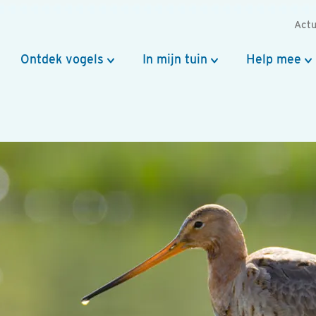
Actu
Ontdek vogels
In mijn tuin
Help mee