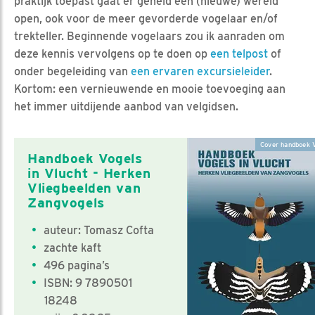
praktijk toepast gaat er geheid een (nieuwe) wereld
open, ook voor de meer gevorderde vogelaar en/of
trekteller. Beginnende vogelaars zou ik aanraden om
deze kennis vervolgens op te doen op
een telpost
of
onder begeleiding van
een ervaren excursieleider
.
Kortom: een vernieuwende en mooie toevoeging aan
het immer uitdijende aanbod van velgidsen.
Cover handboek V
Handboek Vogels
in Vlucht - Herken
Vliegbeelden van
Zangvogels
auteur: Tomasz Cofta
zachte kaft
496 pagina’s
ISBN: 9 7890501
18248