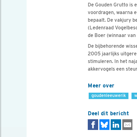
De Gouden Grutto is e
voordragen, waarna ee
bepaalt. De vakjury b
(Ledenraad Vogelbesc
de Boer (winnaar van
De bijbehorende wisse
2005 jaarlijks uitgere
stimuleren. In het na
akkervogels een steun
Meer over
goudenleeuwerik
w
Deel dit bericht