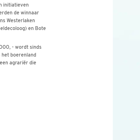
 initiatieven
eerden de winnaar
Hans Westerlaken
veldecoloog) en Bote
000, - wordt sinds
op het boerenland
een agrariër die