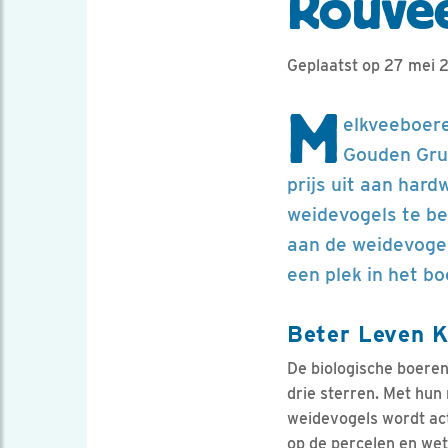
Rouve
Geplaatst op 27 mei 
M
elkveeboer
Gouden Grut
prijs uit aan har
weidevogels te be
aan de weidevogel
een plek in het b
Beter Leven 
De biologische boere
drie sterren. Met hun
weidevogels wordt act
op de percelen en wet