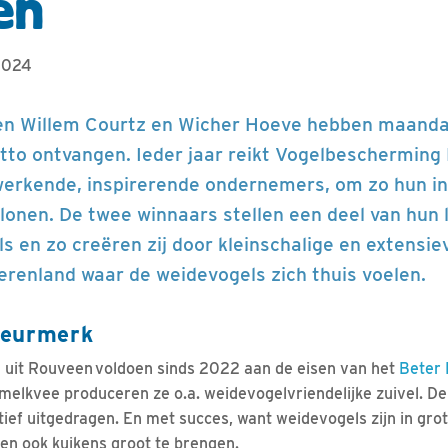
en
2024
en Willem Courtz en Wicher Hoeve hebben maand
to ontvangen. Ieder jaar reikt Vogelbescherming
dwerkende, inspirerende ondernemers, om zo hun in
lonen. De twee winnaars stellen een deel van hun
s en zo creëren zij door kleinschalige en extensie
oerenland waar de weidevogels zich thuis voelen.
Keurmerk
n uit Rouveen voldoen sinds 2022 aan de eisen van het
Beter
 melkvee produceren ze o.a. weidevogelvriendelijke zuivel. De
ief uitgedragen. En met succes, want weidevogels zijn in grot
en ook kuikens groot te brengen.