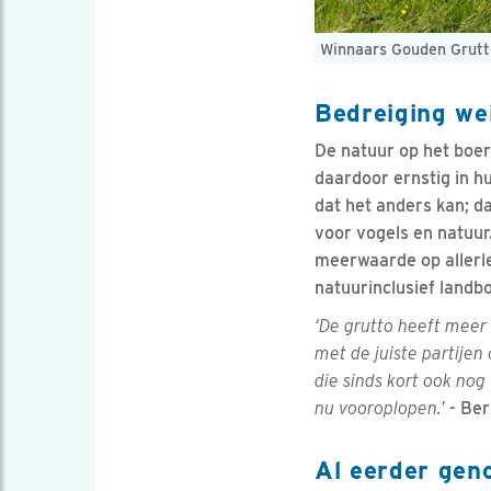
Winnaars Gouden Grutto
Bedreiging we
De natuur op het boer
daardoor ernstig in h
dat het anders kan; d
voor vogels en natuu
meerwaarde op allerle
natuurinclusief landbo
‘De grutto heeft meer 
met de juiste partije
die sinds kort ook nog
nu vooroplopen.’
- Ber
Al eerder geno