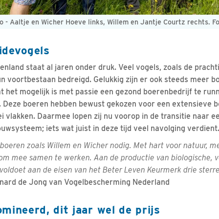
 - Aaltje en Wicher Hoeve links, Willem en Jantje Courtz rechts. F
idevogels
enland staat al jaren onder druk. Veel vogels, zoals de pracht
un voortbestaan bedreigd. Gelukkig zijn er ook steeds meer bo
at het mogelijk is met passie een gezond boerenbedrijf te run
r. Deze boeren hebben bewust gekozen voor een extensieve b
i vlakken. Daarmee lopen zij nu voorop in de transitie naar 
uwsysteem; iets wat juist in deze tijd veel navolging verdient
boeren zoals Willem en Wicher nodig. Met hart voor natuur, me
n om mee samen te werken. Aan de productie van biologische, v
 voldoet aan de eisen van het Beter Leven Keurmerk drie sterren
nard de Jong van Vogelbescherming Nederland
mineerd, dit jaar wel de prijs