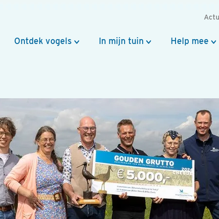
Actu
Ontdek vogels
In mijn tuin
Help mee