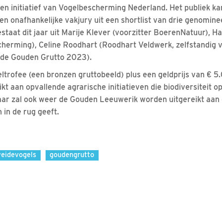
en initiatief van Vogelbescherming Nederland. Het publiek kan
n onafhankelijke vakjury uit een shortlist van drie genomin
estaat dit jaar uit Marije Klever (voorzitter BoerenNatuur), 
herming), Celine Roodhart (Roodhart Veldwerk, zelfstandig 
 de Gouden Grutto 2023).
ltrofee (een bronzen gruttobeeld) plus een geldprijs van € 5.
ikt aan opvallende agrarische initiatieven die biodiversiteit 
jaar zal ook weer de Gouden Leeuwerik worden uitgereikt aan 
 in de rug geeft.
eidevogels
goudengrutto