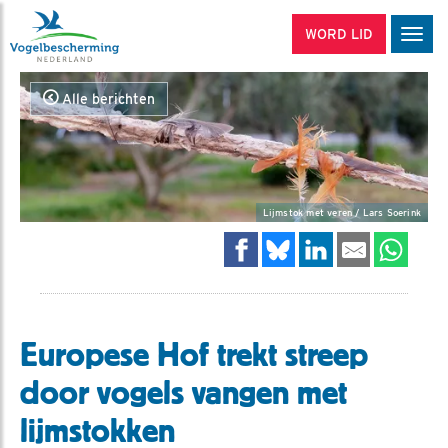
WORD LID
Men
Alle berichten
Lijmstok met veren / Lars Soerink
Europese Hof trekt streep
door vogels vangen met
lijmstokken