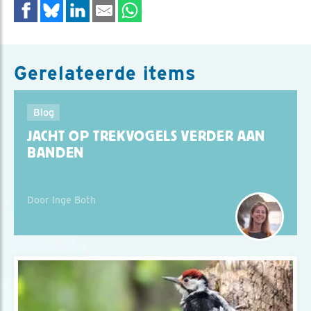
Gerelateerde items
Blog
JACHT OP TREKVOGELS VERDER AAN
BANDEN
Door Inge Both