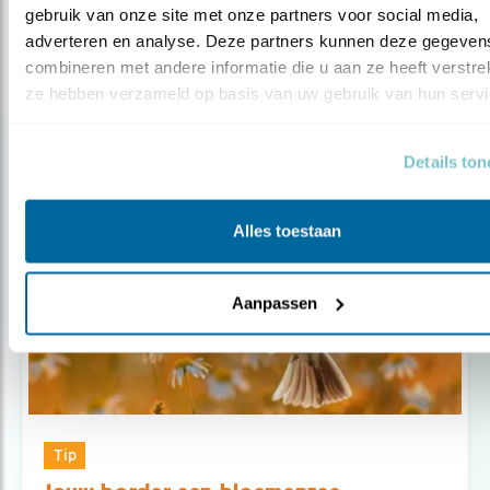
gebruik van onze site met onze partners voor social media, 
Deel dit bericht
adverteren en analyse. Deze partners kunnen deze gegevens
combineren met andere informatie die u aan ze heeft verstrekt
ze hebben verzameld op basis van uw gebruik van hun servi
Gerelateerde items
Details to
Alles toestaan
Aanpassen
Tip