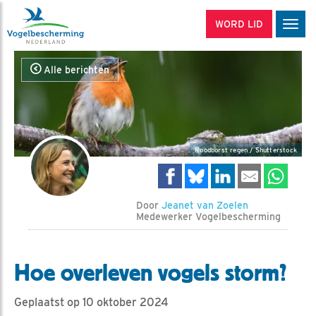
WORD LID
Men
Alle berichten
Roodborst regen / Shutterstock
Door
Jeanet van Zoelen
Medewerker Vogelbescherming
Hoe overleven vogels storm?
Geplaatst op 10 oktober 2024