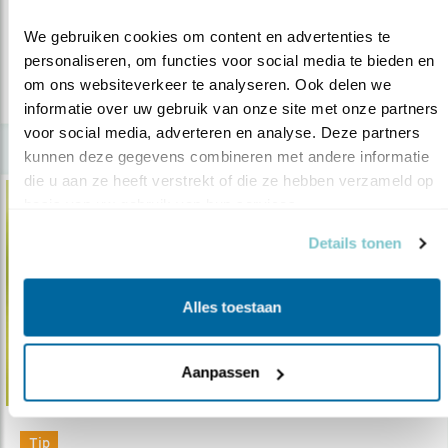
lampion én -masker.
We gebruiken cookies om content en advertenties te 
personaliseren, om functies voor social media te bieden en 
om ons websiteverkeer te analyseren. Ook delen we 
lees meer
informatie over uw gebruik van onze site met onze partners 
voor social media, adverteren en analyse. Deze partners 
kunnen deze gegevens combineren met andere informatie 
die u aan ze heeft verstrekt of die ze hebben verzameld op 
basis van uw gebruik van hun services.
Details tonen
Alles toestaan
Aanpassen
Tip