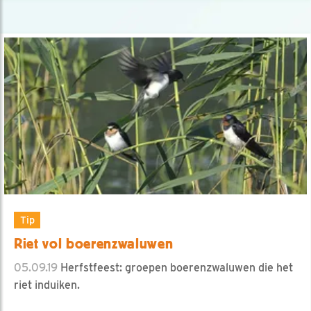
Tip
Riet vol boerenzwaluwen
05.09.19
Herfstfeest: groepen boerenzwaluwen die het
riet induiken.