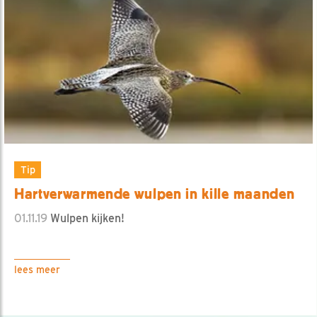
Tip
Hartverwarmende wulpen in kille maanden
01.11.19
Wulpen kijken!
lees meer