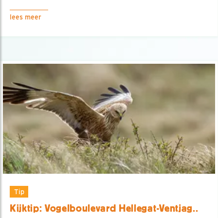
lees meer
Tip
Kijktip: Vogelboulevard Hellegat-Ventjag..