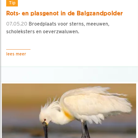
Tip
Rots- en plasgenot in de Balgzandpolder
07.05.20
Broedplaats voor sterns, meeuwen,
scholeksters en oeverzwaluwen.
lees meer