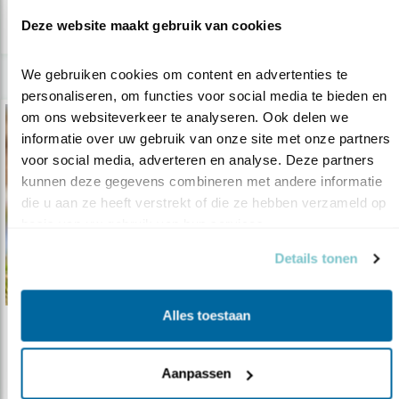
Deze website maakt gebruik van cookies
We gebruiken cookies om content en advertenties te 
personaliseren, om functies voor social media te bieden en 
om ons websiteverkeer te analyseren. Ook delen we 
informatie over uw gebruik van onze site met onze partners 
voor social media, adverteren en analyse. Deze partners 
kunnen deze gegevens combineren met andere informatie 
die u aan ze heeft verstrekt of die ze hebben verzameld op 
basis van uw gebruik van hun services.
Details tonen
Alles toestaan
Tip
Overzomeren in de Zandpolder
Aanpassen