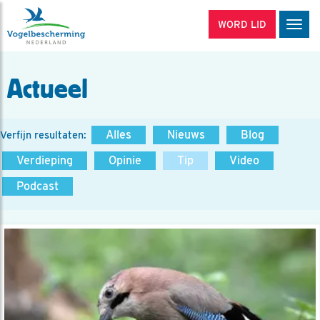
WORD LID
Men
Actueel
Alles
Nieuws
Blog
Verfijn resultaten:
Verdieping
Opinie
Tip
Video
Podcast