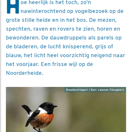
H
oe heerlijk is het toch, zo’n
nawinterochtend op vogelbezoek op de
grote stille heide en in het bos. De mezen,
spechten, raven en rovers te zien, horen en
bewonderen. De dauwdruppels als parels op
de bladeren, de lucht knisperend, grijs of
blauw, het licht heel voorzichtig neigend naar
het voorjaar. Een frisse wijl op de
Noorderheide.
Roodborsttapuit / Bart Janssen Fotogalerij