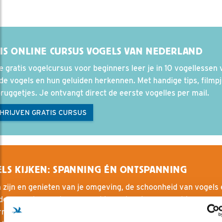
IS ONLINE CURSUS VOGELS VAN NEDERLAND
e gratis vogelcursus voor beginners leer je in 10 vogellessen 
e vogels en hun geluiden herkennen. Met handige tips, filmp
ruggetjes. Je ontvangt direct de eerste vogelles per mail.
CHRIJVEN GRATIS CURSUS
LS KIJKEN: SPANNING ÉN ONTSPANNING
 zijn en genieten van je omgeving, de schoonheid van vogels 
ndere van hun gedrag gecombineerd met onverwachte
momenten en de vraag of het lukt om een favoriete soort te