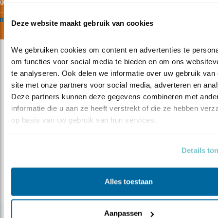
kken.
meer
Deze website maakt gebruik van cookies
We gebruiken cookies om content en advertenties te personal
om functies voor social media te bieden en om ons websiteve
te analyseren. Ook delen we informatie over uw gebruik van 
site met onze partners voor social media, adverteren en anal
Meer over
Deze partners kunnen deze gegevens combineren met ander
vogelskijken
bosvogels
klapekster
informatie die u aan ze heeft verstrekt of die ze hebben verz
monicawesseling
heidevogels
roodborsttapuit
op basis van uw gebruik van hun services.
gelderland
raaf
kijktip
gaai
Details to
Deel dit bericht
Alles toestaan
Aanpassen