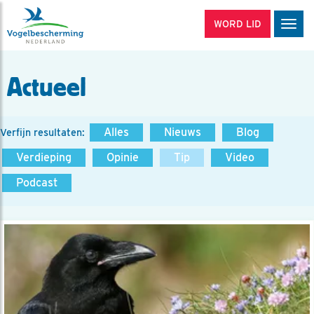
WORD LID
Men
Actueel
Alles
Nieuws
Blog
Verfijn resultaten:
Verdieping
Opinie
Tip
Video
Podcast