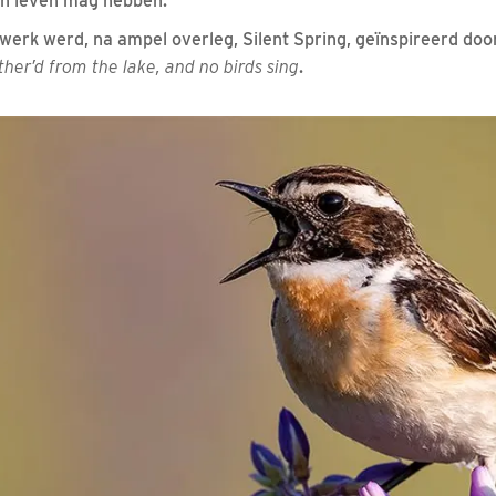
gen leven mag hebben.
e werk werd, na ampel overleg, Silent Spring, geïnspireerd do
ther’d from the lake, and no birds sing
.