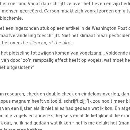
het roer om. Vanaf dan schrijft ze over het Leven en zijn bed
r mensen gecreëerd. Carson maakt zich vooral zorgen om uit
biochemie.
et een ingezonden stuk op een artikel in de Washington Post 
maatverandering toeschrijft. Niet het klimaat maar pesticiden
t het over
the silencing of the birds
.
s het plotseling tot zwijgen komen van vogelzang… voldoende 
n van dood’ zo’n rampzalig effect heeft op vogels, wat moet h
iet uitgesloten?’
an research, check en double check en eindeloos overleg, dan 
pus magnum heeft voltooid, schrijft zij: ‘Ik zou nooit meer b
 van een lijster als ik niet alles had gedaan wat ik kon. En a
n alle vogels en andere schepsels en al de lieflijkheid die er i
uk dat, nu ik had gedaan wat ik kon – het is me gelukt het (man