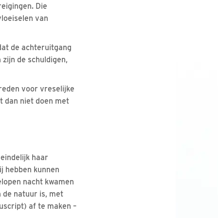
reigingen. Die
vloeiselen van
dat de achteruitgang
 zijn de schuldigen,
reden voor vreselijke
et dan niet doen met
eindelijk haar
lij hebben kunnen
fgelopen nacht kwamen
n de natuur is, met
uscript) af te maken –