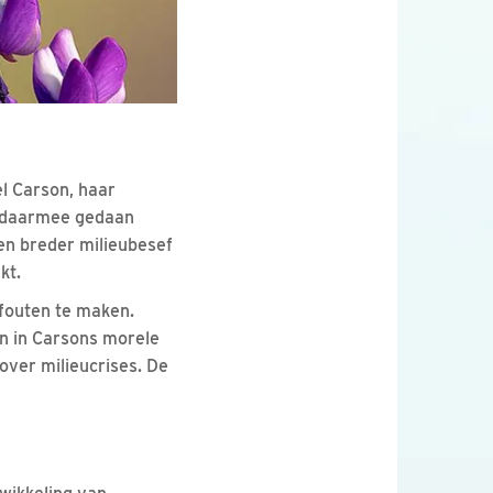
el Carson, haar
we daarmee gedaan
en breder milieubesef
kt.
fouten te maken.
en in Carsons morele
over milieucrises. De