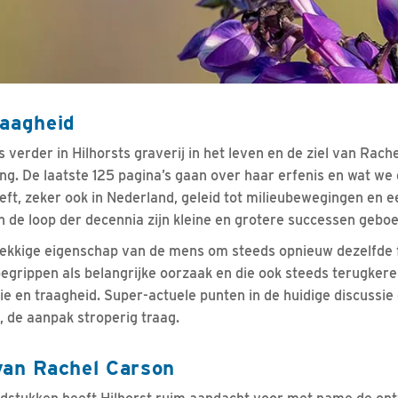
raagheid
s verder in Hilhorsts graverij in het leven en de ziel van Rach
ing. De laatste 125 pagina’s gaan over haar erfenis en wat 
ft, zeker ook in Nederland, geleid tot milieubewegingen en e
 In de loop der decennia zijn kleine en grotere successen geboe
nekkige eigenschap van de mens om steeds opnieuw dezelfde 
egrippen als belangrijke oorzaak en die ook steeds terugker
e en traagheid. Super-actuele punten in de huidige discussie 
, de aanpak stroperig traag.
van Rachel Carson