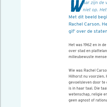
W
aar zijn de
niet op. Het
Met dit beeld be
Rachel Carson. He
gif’ over de state
Het was 1962 en in de
over stad en plattela
milieubewuste mensen d
Wie was Rachel Carson
Hilhorst nu voorzien. 
gevoelsleven door te d
is in haar taal. Die t
wetenschap, religie e
geen agnost of rationa