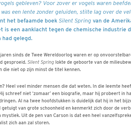
 vogels gebleven? Voor zover er vogels waren beefde
 was een lente zonder geluiden, stilte lag over de ve
gint het befaamde boek
Silent Spring
van de Amerik
t is een aanklacht tegen de chemische industrie d
n had gelegd.
 jaren sinds de Twee Wereldoorlog waren er op onvoorstelbar
nd gesproeid.
Silent Spring
lokte de geboorte van de milieubewe
ie niet op zijn minst de titel kennen.
? Heel veel minder mensen die dat weten. In die leemte heef
Hij schreef niet ‘zomaar’ een biografie, maar hij probeert in 
ringen. Al na twee hoofdstukken is duidelijk dat hij in het bi
aal getuigt van grote schoonheid en kenmerkt zich door de ver
n mystiek. Uit de pen van Carson is dat een heel vanzelfspre
list zich aan zal storen.