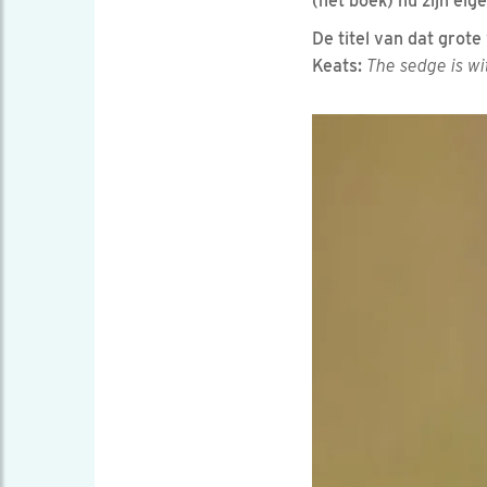
(het boek) nu zijn ei
De titel van dat grot
Keats:
The sedge is wi