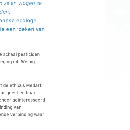
n ze en vlogen ze
lden.
aanse ecologe
ie een ‘deken van
e schaal pesticiden
ging uit. Weinig
t de ethicus Medart
haar geest en haar
jzonder geïnteresseerd
binding van
kende verbinding waar