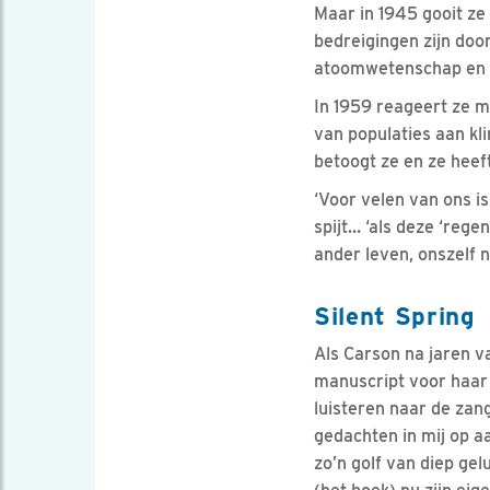
Maar in 1945 gooit ze 
bedreigingen zijn doo
atoomwetenschap en 
In 1959 reageert ze m
van populaties aan kli
betoogt ze en ze heef
‘Voor velen van ons i
spijt… ‘als deze ‘rege
ander leven, onszelf n
Silent Spring
Als Carson na jaren v
manuscript voor haar o
luisteren naar de zang
gedachten in mij op aa
zo’n golf van diep gel