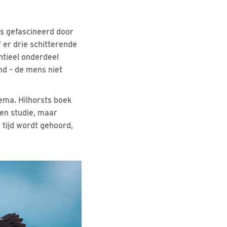
as gefascineerd door
 er drie schitterende
ntieel onderdeel
d – de mens niet
hema. Hilhorsts boek
een studie, maar
 tijd wordt gehoord,