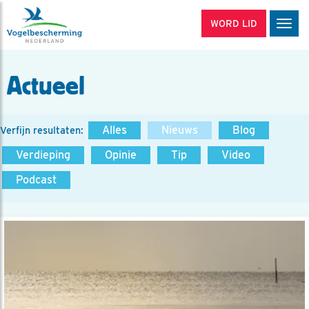
WORD LID
Men
Actueel
Alles
Nieuws
Blog
Verfijn resultaten:
Verdieping
Opinie
Tip
Video
Podcast