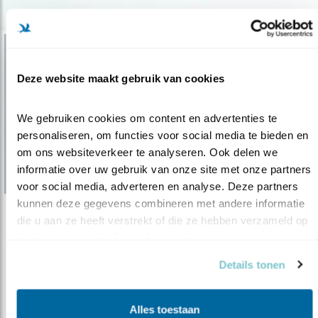
Deze website maakt gebruik van cookies
We gebruiken cookies om content en advertenties te 
personaliseren, om functies voor social media te bieden en 
om ons websiteverkeer te analyseren. Ook delen we 
informatie over uw gebruik van onze site met onze partners 
voor social media, adverteren en analyse. Deze partners 
kunnen deze gegevens combineren met andere informatie 
die u aan ze heeft verstrekt of die ze hebben verzameld op 
Nieuws
basis van uw gebruik van hun services.
Onderzoek naar vogelgriep moet beter
Details tonen
01.02.17
Vogelbescherming Nederland is verontrust dat
er geen goed onderzoek wordt g..
Alles toestaan