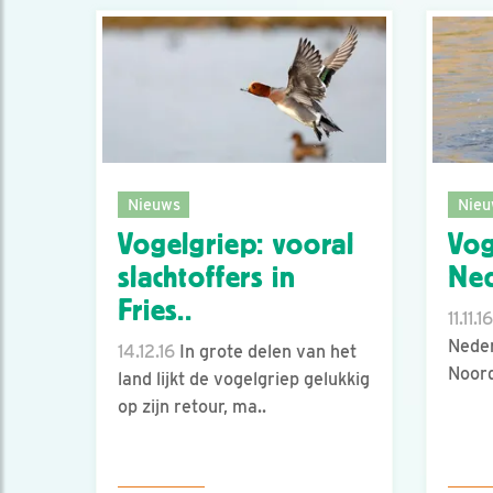
Nieuws
Nieu
Vogelgriep: vooral
Vog
slachtoffers in
Ne
Fries..
11.11.16
Neder
14.12.16
In grote delen van het
Noord
land lijkt de vogelgriep gelukkig
op zijn retour, ma..