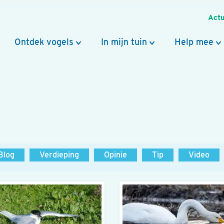
Actu
Ontdek vogels
In mijn tuin
Help mee
Blog
Verdieping
Opinie
Tip
Video