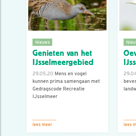
Nieuws
Nieu
Genieten van het
Oev
IJsselmeergebied
IJs
29.05.20
Mens en vogel
29.0
kunnen prima samengaan met
beves
Gedragscode Recreatie
land
IJsselmeer
lees meer
lees 