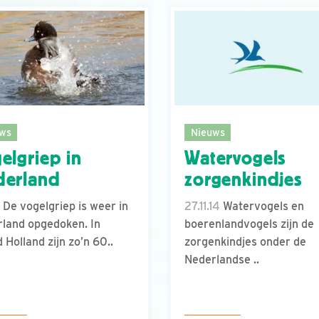
ws
Nieuws
elgriep in
Watervogels
derland
zorgenkindjes
De vogelgriep is weer in
27.11.14
Watervogels en
land opgedoken. In
boerenlandvogels zijn de
 Holland zijn zo’n 60..
zorgenkindjes onder de
Nederlandse ..