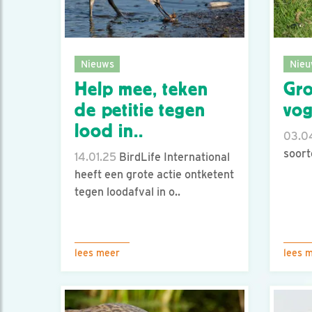
Nieuws
Nieu
Help mee, teken
Gro
de petitie tegen
vog
lood in..
03.0
soort
14.01.25
BirdLife International
heeft een grote actie ontketent
tegen loodafval in o..
lees meer
lees 