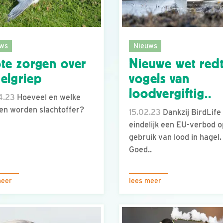
ws
Nieuws
te zorgen over
Nieuwe wet red
elgriep
vogels van
loodvergiftig..
4.23
Hoeveel en welke
en worden slachtoffer?
15.02.23
Dankzij BirdLife
eindelijk een EU-verbod o
gebruik van lood in hagel.
Goed..
meer
lees meer