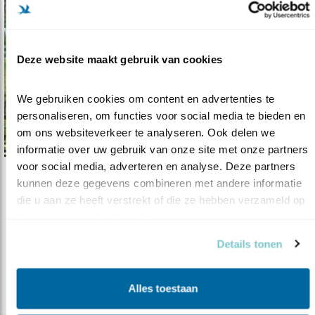
Deze website maakt gebruik van cookies
We gebruiken cookies om content en advertenties te 
personaliseren, om functies voor social media te bieden en 
om ons websiteverkeer te analyseren. Ook delen we 
informatie over uw gebruik van onze site met onze partners 
voor social media, adverteren en analyse. Deze partners 
kunnen deze gegevens combineren met andere informatie 
Nieuws
die u aan ze heeft verstrekt of die ze hebben verzameld op 
Savannezeep helpt vrouwen én vogels
basis van uw gebruik van hun services.
04.05.21
De zeep helpt het tegengaan van
Details tonen
verwoestijning in de Sahel.
Alles toestaan
lees meer