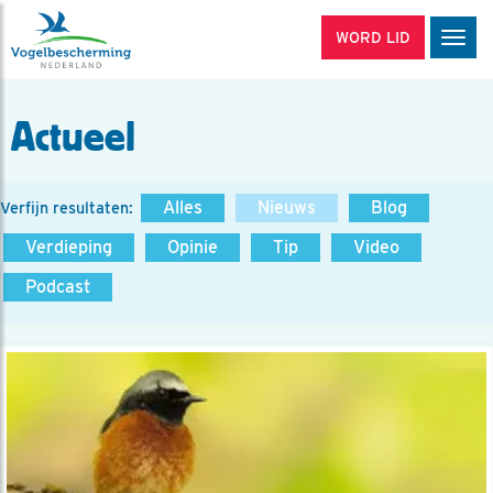
WORD LID
Men
Actueel
Alles
Nieuws
Blog
Verfijn resultaten:
Verdieping
Opinie
Tip
Video
Podcast