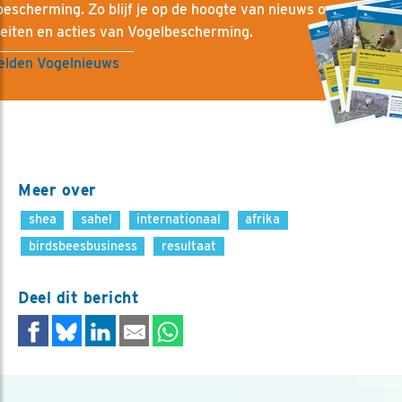
escherming. Zo blijf je op de hoogte van nieuws over vogels, 
teiten en acties van Vogelbescherming.
lden Vogelnieuws
Meer over
shea
sahel
internationaal
afrika
birdsbeesbusiness
resultaat
Deel dit bericht