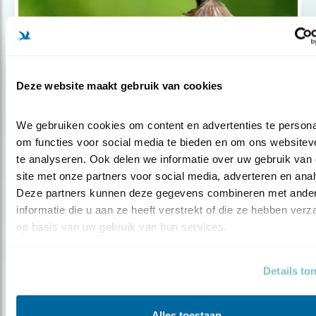
Deze website maakt gebruik van cookies
Nieuws
We gebruiken cookies om content en advertenties te personal
Birds, Bees & Business: natuur en
om functies voor social media te bieden en om ons websiteve
mensen
te analyseren. Ook delen we informatie over uw gebruik van 
site met onze partners voor social media, adverteren en anal
Deze partners kunnen deze gegevens combineren met ander
informatie die u aan ze heeft verstrekt of die ze hebben verz
op basis van uw gebruik van hun services.
Details to
Alles toestaan