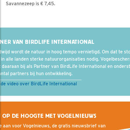
Savannezeep is € 7,45.
NER VAN BIRDLIFE INTERNATIONAL
wijd wordt de natuur in hoog tempo vernietigd. Om dat te st
r in alle landen sterke natuurorganisaties nodig. Vogelbesche
 daaraan bij als Partner van BirdLife International en onders
ntal partners bij hun ontwikkeling.
 de video over BirdLife International
F OP DE HOOGTE MET VOGELNIEUWS
e aan voor Vogelnieuws, de gratis nieuwsbrief van