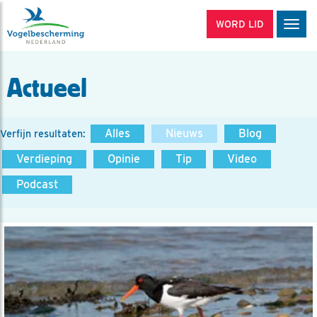
WORD LID
Men
Actueel
Alles
Nieuws
Blog
Verfijn resultaten:
Verdieping
Opinie
Tip
Video
Podcast