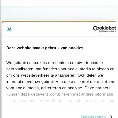
Deze website maakt gebruik van cookies
We gebruiken cookies om content en advertenties te 
personaliseren, om functies voor social media te bieden en 
om ons websiteverkeer te analyseren. Ook delen we 
informatie over uw gebruik van onze site met onze partners 
voor social media, adverteren en analyse. Deze partners 
Nieuws
kunnen deze gegevens combineren met andere informatie 
Deelnemers Postcode Loterij bedankt!
die u aan ze heeft verstrekt of die ze hebben verzameld op 
basis van uw gebruik van hun services.
21.01.21
Vogelbescherming krijgt opnieuw 5 jaar lang
een bijdrage van de Postcode Lo..
Details tonen