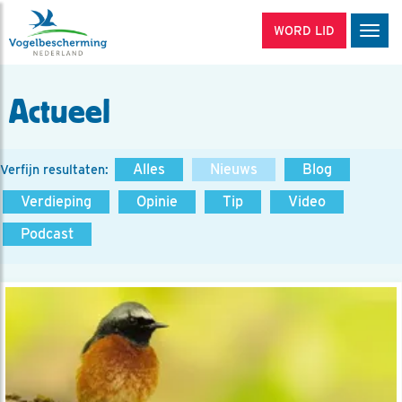
WORD LID
Men
Actueel
Alles
Nieuws
Blog
Verfijn resultaten:
Verdieping
Opinie
Tip
Video
Podcast