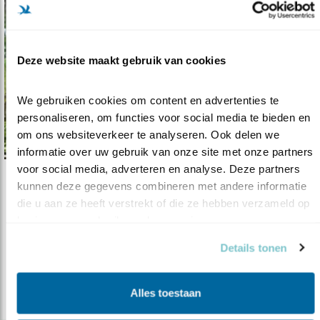
Deze website maakt gebruik van cookies
We gebruiken cookies om content en advertenties te 
personaliseren, om functies voor social media te bieden en 
om ons websiteverkeer te analyseren. Ook delen we 
informatie over uw gebruik van onze site met onze partners 
voor social media, adverteren en analyse. Deze partners 
kunnen deze gegevens combineren met andere informatie 
Nieuws
die u aan ze heeft verstrekt of die ze hebben verzameld op 
Savannezeep helpt vrouwen én vogels
basis van uw gebruik van hun services.
04.05.21
De zeep helpt het tegengaan van
Details tonen
verwoestijning in de Sahel.
Alles toestaan
lees meer