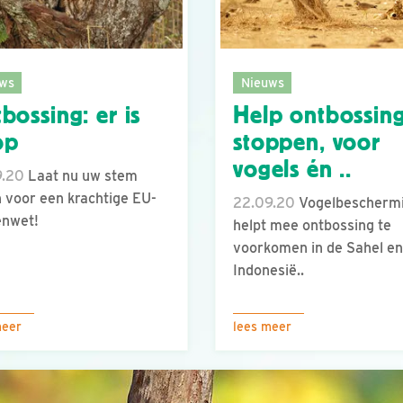
ws
Nieuws
bossing: er is
Help ontbossin
op
stoppen, voor
vogels én ..
9.20
Laat nu uw stem
 voor een krachtige EU-
22.09.20
Vogelbescherm
enwet!
helpt mee ontbossing te
voorkomen in de Sahel en
Indonesië..
meer
lees meer