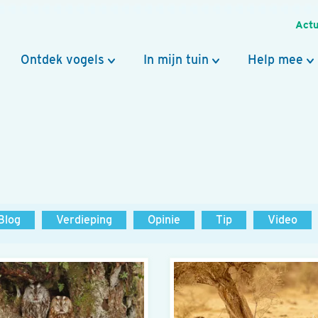
Actu
Ontdek vogels
In mijn tuin
Help mee
Blog
Verdieping
Opinie
Tip
Video