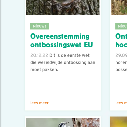
Nieuws
Nieu
Overeenstemming
Ont
ontbossingswet EU
ho
20.12.22
Dit is de eerste wet
29.0
die wereldwijde ontbossing aan
horen
moet pakken.
boss
lees meer
lees 