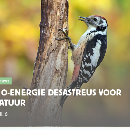
euws
IO-ENERGIE DESASTREUS VOOR
ATUUR
11.16