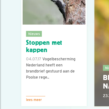
Nieuws
Stoppen met
kappen
04.07.17
Vogelbescherming
Nederland heeft een
Ni
brandbrief gestuurd aan de
B
Poolse rege..
N
23.
lees meer