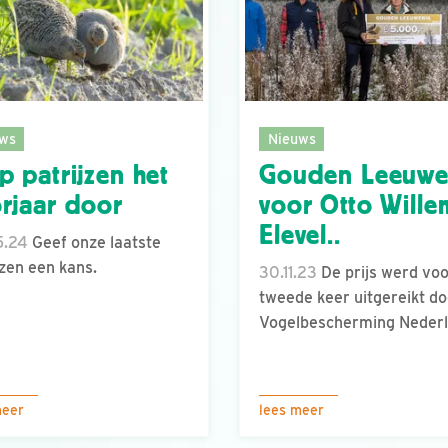
ws
Nieuws
p patrijzen het
Gouden Leeuwe
rjaar door
voor Otto Wille
Elevel..
5.24
Geef onze laatste
jzen een kans.
30.11.23
De prijs werd voo
tweede keer uitgereikt do
Vogelbescherming Nederl
meer
lees meer