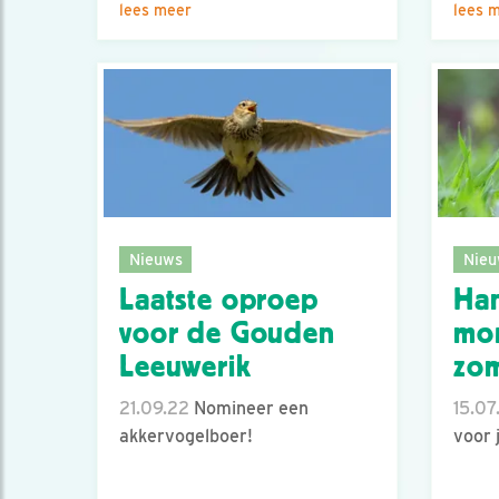
lees meer
lees 
Nieuws
Nieu
Laatste oproep
Ha
voor de Gouden
mo
Leeuwerik
zom
21.09.22
Nomineer een
15.07
akkervogelboer!
voor 