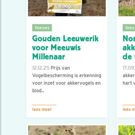
Nieuws
Nieu
Gouden Leeuwerik
No
voor Meeuwis
akk
Millenaar
de 
12.12.25
Prijs van
17.09
Vogelbescherming is erkenning
akker
voor inzet voor akkervogels en
hart 
biod..
lees meer
lees 