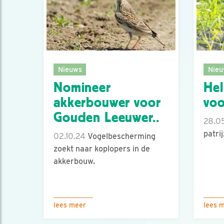
Nieuws
Nieu
Nomineer
Hel
akkerbouwer voor
voo
Gouden Leeuwer..
28.0
patri
02.10.24
Vogelbescherming
zoekt naar koplopers in de
akkerbouw.
lees meer
lees 