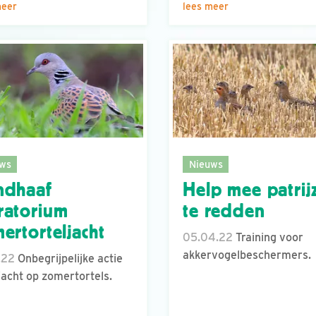
meer
lees meer
ws
Nieuws
ndhaaf
Help mee patrij
ratorium
te redden
ertorteljacht
05.04.22
Training voor
akkervogelbeschermers.
.22
Onbegrijpelijke actie
jacht op zomertortels.