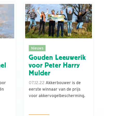
Nieuws
j
Gouden Leeuwerik
eel
voor Peter Harry
Mulder
voor
07.12.22
Akkerbouwer is de
én
eerste winnaar van de prijs
voor akkervogelbescherming.