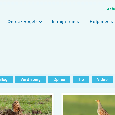
Actu
Ontdek vogels
In mijn tuin
Help mee
Blog
Verdieping
Opinie
Tip
Video