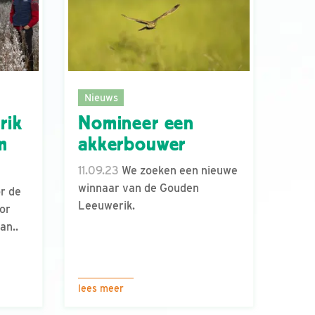
Nieuws
rik
Nomineer een
m
akkerbouwer
11.09.23
We zoeken een nieuwe
winnaar van de Gouden
r de
Leeuwerik.
or
an..
lees meer