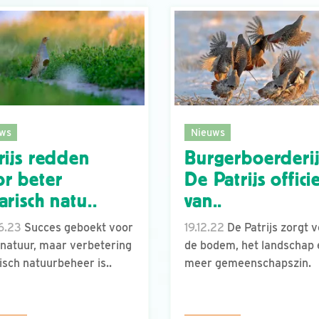
ws
Nieuws
rijs redden
Burgerboerderi
r beter
De Patrijs offici
arisch natu..
van..
6.23
Succes geboekt voor
19.12.22
De Patrijs zorgt 
natuur, maar verbetering
de bodem, het landschap 
isch natuurbeheer is..
meer gemeenschapszin.