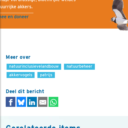
uurrijke akkers.
mee en doneer
Meer over
natuurinclusievelandbouw
natuurbeheer
akkervogels
patrijs
Deel dit bericht