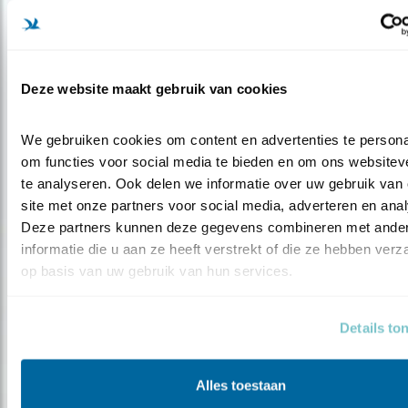
Deze website maakt gebruik van cookies
We gebruiken cookies om content en advertenties te personal
om functies voor social media te bieden en om ons websiteve
te analyseren. Ook delen we informatie over uw gebruik van 
site met onze partners voor social media, adverteren en anal
Nieuws
Deze partners kunnen deze gegevens combineren met ander
Maai patrijzen niet uit de slootkant
informatie die u aan ze heeft verstrekt of die ze hebben verz
op basis van uw gebruik van hun services.
Details to
Blog
Alles toestaan
LIEFDE VOOR HISTORISCHE GEWASSEN