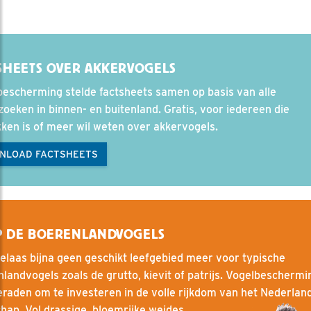
SHEETS OVER AKKERVOGELS
escherming stelde factsheets samen op basis van alle
oeken in binnen- en buitenland. Gratis, voor iedereen die
ken is of meer wil weten over akkervogels.
NLOAD FACTSHEETS
P DE BOERENLANDVOGELS
helaas bijna geen geschikt leefgebied meer voor typische
landvogels zoals de grutto, kievit of patrijs. Vogelbeschermin
raden om te investeren in de volle rijkdom van het Nederlan
hap. Vol drassige, bloemrijke weides