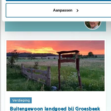
Aanpassen
Door Ronald Schrijber
Verdieping
Buitengewoon landgoed bij Groesbeek