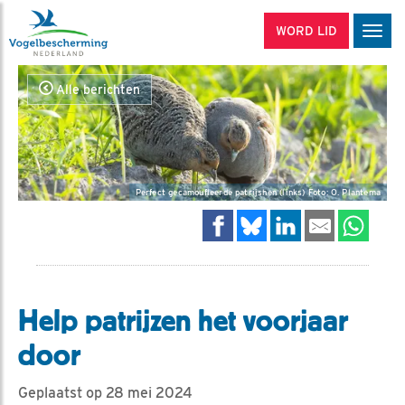
WORD LID
Men
Alle berichten
Perfect gecamoufleerde patrijshen (links) Foto: O. Plantema
Help patrijzen het voorjaar
door
Geplaatst op 28 mei 2024