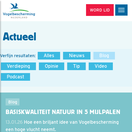
WORD LID
Men
Actueel
Alles
Nieuws
Blog
Verfijn resultaten:
Verdieping
Opinie
Tip
Video
Podcast
Blog
BASISKWALITEIT NATUUR IN 5 MIJLPALEN
13.01.26
Hoe een briljant idee van Vogelbescherming
een hoge vlucht neemt.