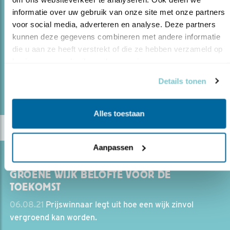
LOKALE POLITIEK INTERESSEREN VOOR
informatie over uw gebruik van onze site met onze partners 
VOGELS
voor social media, adverteren en analyse. Deze partners 
kunnen deze gegevens combineren met andere informatie 
14.10.21
Gemeenteraadslid Has Bakker geeft adviezen.
die u aan ze heeft verstrekt of die ze hebben verzameld op 
basis van uw gebruik van hun services.
lees meer
Details tonen
Door Ruud van Beusekom
Alles toestaan
Aanpassen
Blog
GROENE WIJK BELOFTE VOOR DE
TOEKOMST
06.08.21
Prijswinnaar legt uit hoe een wijk zinvol
vergroend kan worden.