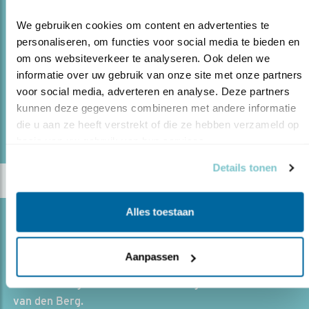
VAN BALKON TOT WILDERNIS
We gebruiken cookies om content en advertenties te 
personaliseren, om functies voor social media te bieden en 
20.01.22
Marieke Holtjer geeft advies voor een
om ons websiteverkeer te analyseren. Ook delen we 
vogelvriendelijke tuin.
informatie over uw gebruik van onze site met onze partners 
voor social media, adverteren en analyse. Deze partners 
kunnen deze gegevens combineren met andere informatie 
lees meer
die u aan ze heeft verstrekt of die ze hebben verzameld op 
Door Mariël Verburg
basis van uw gebruik van hun services.
Details tonen
Alles toestaan
Blog
“EEN TUIN ZONDER VOGELS IS ALS EEN
Aanpassen
STRAN..
16.12.21
Vraag tuinadvies aan tuinvogelconsulent Bas
van den Berg.