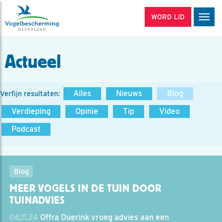
WORD LID
Men
Actueel
Alles
Nieuws
Blog
Verfijn resultaten:
Verdieping
Opinie
Tip
Video
Podcast
Blog
MEER VOGELS IN DE TUIN DOOR
TUINADVIES
06.11.24
Offra Duerink vroeg advies aan een