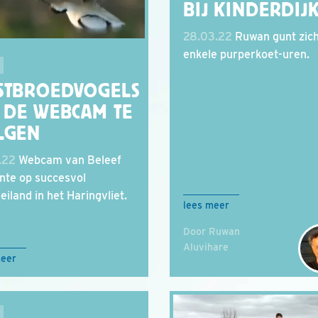
BIJ KINDERDIJ
28.03.22
Ruwan gunt zich
enkele purperkoet-uren.
STBROEDVOGELS
A DE WEBCAM TE
LGEN
.22
Webcam van Beleef
nte op succesvol
eiland in het Haringvliet.
lees meer
Door Ruwan
Aluvihare
meer