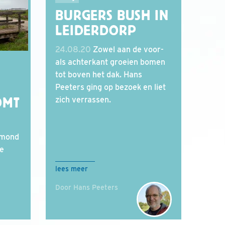
BURGERS BUSH IN
LEIDERDORP
24.08.20
Zowel aan de voor-
als achterkant groeien bomen
tot boven het dak. Hans
Peeters ging op bezoek en liet
zich verrassen.
OMT
gmond
ne
lees meer
Door Hans Peeters