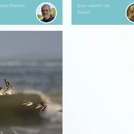
Hans Peeters
Door Jeanet van
Zoelen