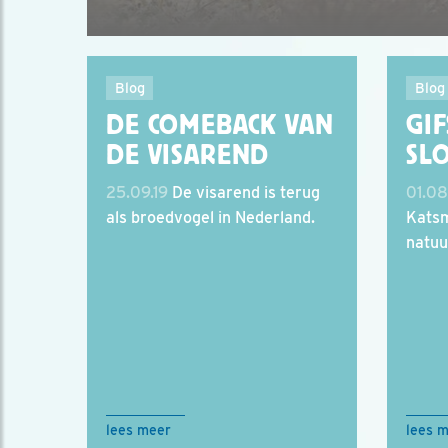
Blog
Blog
DE COMEBACK VAN
GIF
DE VISAREND
SL
25.09.19
De visarend is terug
01.08
als broedvogel in Nederland.
Kats
natuu
lees meer
lees 