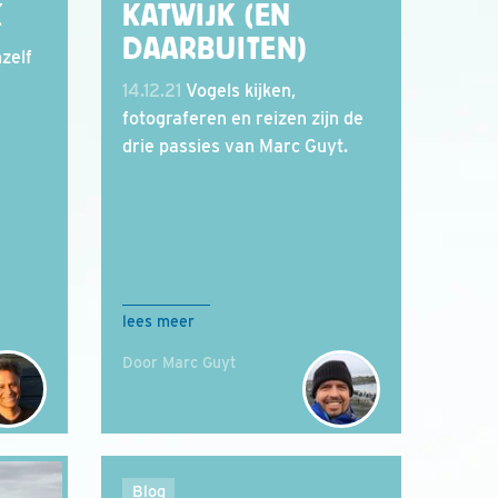
K
KATWIJK (EN
DAARBUITEN)
zelf
14.12.21
Vogels kijken,
fotograferen en reizen zijn de
drie passies van Marc Guyt.
lees meer
Door Marc Guyt
Blog