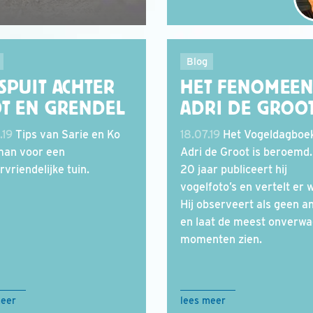
Blog
SPUIT ACHTER
HET FENOMEE
OT EN GRENDEL
ADRI DE GROO
.19
Tips van Sarie en Ko
18.07.19
Het Vogeldagboe
man voor een
Adri de Groot is beroemd.
rvriendelijke tuin.
20 jaar publiceert hij
vogelfoto’s en vertelt er w
Hij observeert als geen a
en laat de meest onverwa
momenten zien.
meer
lees meer