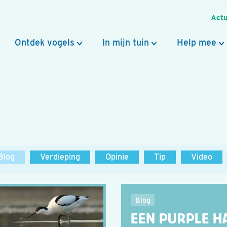
Actu
Ontdek vogels
In mijn tuin
Help mee
Blog
Verdieping
Opinie
Tip
Video
Blog
EEN PURPLE H