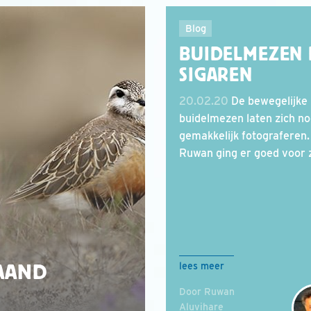
Blog
BUIDELMEZEN 
SIGAREN
20.02.20
De bewegelijke
buidelmezen laten zich no
gemakkelijk fotograferen.
Ruwan ging er goed voor z
AAND
lees meer
Door Ruwan
Aluvihare