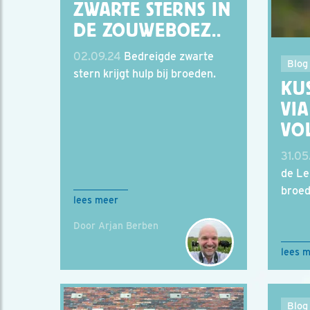
ZWARTE STERNS IN
DE ZOUWEBOEZ..
02.09.24
Bedreigde zwarte
Blog
stern krijgt hulp bij broeden.
KU
VI
VO
31.05
de Le
broed
lees meer
Door Arjan Berben
lees 
Blog