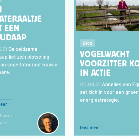
N
ATERAALTJE
T EEN
UDAAP
Blog
.21
De zeldzame
VOGELWACHT
ap liet zich plotseling
VOORZITTER K
aan vogelfotograaf Ruwan
IN ACTIE
hare.
05.04.21
Annelies van E
zet zich in voor een groe
energiestrategie.
meer
Ruwan
hare
lees meer