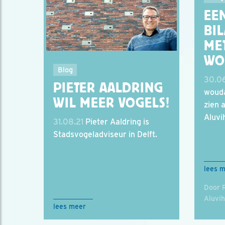
EE
BIL
ME
WO
Blog
30.06
PIETER AALDRING
wouda
WIL MEER VOGELS!
zien 
Aluvi
31.08.21
Pieter Aaldring is
Stadsvogeladviseur in Delft.
lees 
Door 
Aluvi
lees meer