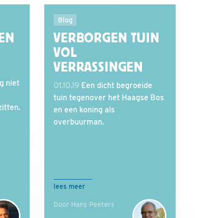
Blog
EN
VERBORGEN TUIN
VOL
VERRASSINGEN
g niet
01.10.19
Een dicht begroeide
tuin tegenover het Haagse Bos
itten.
en een koning als
overbuurman.
lees meer
Door Hans Peeters