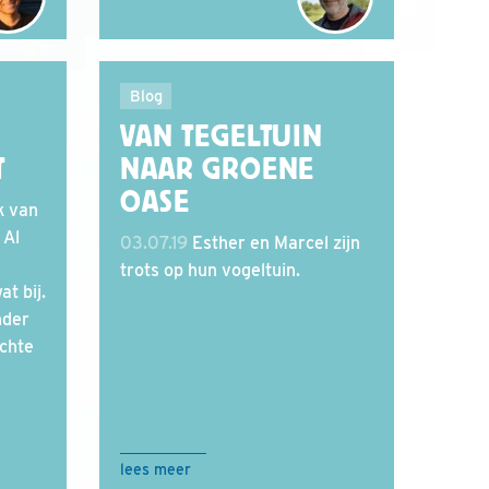
Blog
N
VAN TEGELTUIN
T
NAAR GROENE
OASE
k van
 Al
03.07.19
Esther en Marcel zijn
trots op hun vogeltuin.
at bij.
nder
chte
lees meer