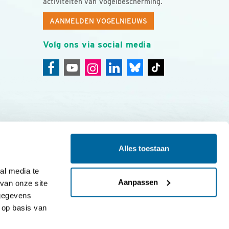
activiteiten van Vogelbescherming.
AANMELDEN VOGELNIEUWS
Volg ons via social media
Alles toestaan
ing
Colofon
l media te 
Aanpassen
an onze site 
gegevens 
op basis van 