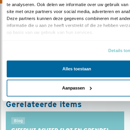
te analyseren. Ook delen we informatie over uw gebruik van 
site met onze partners voor social media, adverteren en anal
Deze partners kunnen deze gegevens combineren met ander
informatie die u aan ze heeft verstrekt of die ze hebben verz
Meer over
op basis van uw gebruik van hun services.
insecten
tuintelling
hanspeeters
beplanting
zuidholland
tuininrichting
vogeltuin
Details to
Deel dit bericht
Alles toestaan
Aanpassen
Gerelateerde items
Blog