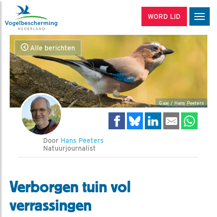
WORD LID
Men
Alle berichten
Gaai / Hans Peeters
Door
Hans Peeters
Natuurjournalist
Verborgen tuin vol
verrassingen