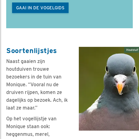
GAAI IN DE VOGELGIDS
Soortenlijstjes
Houtduif
Naast gaaien zijn
houtduiven trouwe
bezoekers in de tuin van
Monique. “Vooral nu de
druiven rijpen, komen ze
dagelijks op bezoek. Ach, ik
laat ze maar.”
Op het vogellijstje van
Monique staan ook:
heggenmus, merel,