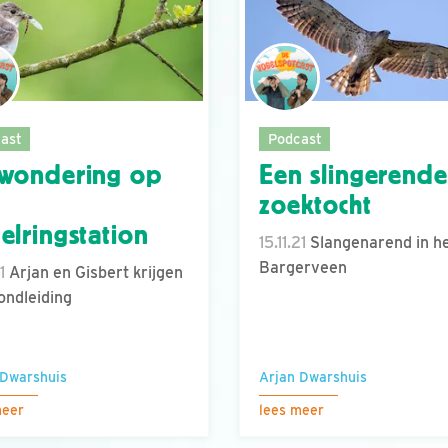
ast
Podcast
wondering op
Een slingerende
zoektocht
elringstation
15.11.21
Slangenarend in h
Bargerveen
1
Arjan en Gisbert krijgen
ondleiding
 Dwarshuis
Arjan Dwarshuis
meer
lees meer