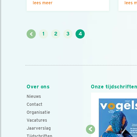
lees meer
lees 
<
1
2
3
4
Over ons
Onze tijdschrifte
Nieuws
Contact
Organisatie
Vacatures
Jaarverslag
Tijdschriften