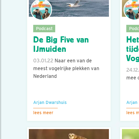
Podcast
Podc
De Big Five van
Het
IJmuiden
tij
Vog
03.01.22
Naar een van de
meest vogelrijke plekken van
24.12
Nederland
mee o
Arjan Dwarshuis
Arjan
lees meer
lees 