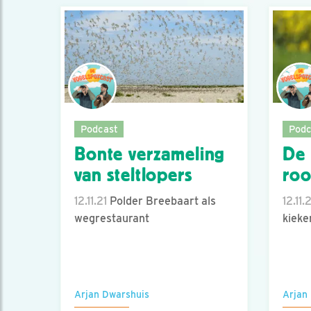
Podcast
Podc
Bonte verzameling
De 
van steltlopers
roo
12.11.21
Polder Breebaart als
12.11.
wegrestaurant
kieke
Arjan Dwarshuis
Arjan