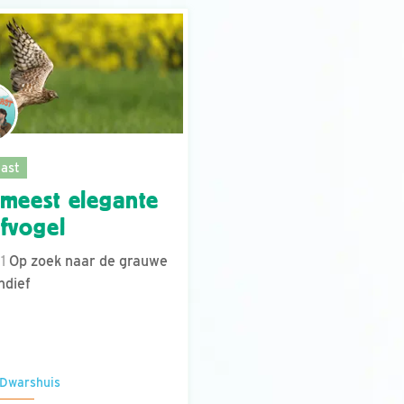
ast
meest elegante
fvogel
21
Op zoek naar de grauwe
ndief
 Dwarshuis