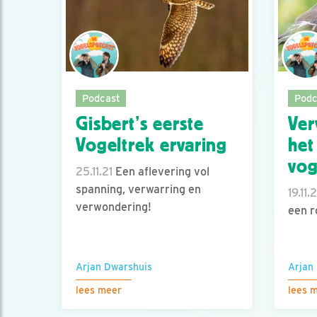
Podcast
Podc
Gisbert’s eerste
Ver
Vogeltrek ervaring
het
vog
25.11.21
Een aflevering vol
spanning, verwarring en
19.11.2
verwondering!
een r
Arjan Dwarshuis
Arjan
lees meer
lees 