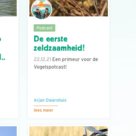
Podcast
p
De eerste
zeldzaamheid!
..
22.12.21
Een primeur voor de
Vogelspotcast!
Arjan Dwarshuis
lees meer