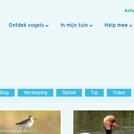
Actu
Ontdek vogels
In mijn tuin
Help mee
Blog
Verdieping
Opinie
Tip
Video