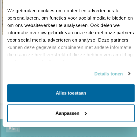
We gebruiken cookies om content en advertenties te 
personaliseren, om functies voor social media te bieden en 
om ons websiteverkeer te analyseren. Ook delen we 
informatie over uw gebruik van onze site met onze partners 
voor social media, adverteren en analyse. Deze partners 
Nieuws
kunnen deze gegevens combineren met andere informatie 
die u aan ze heeft verstrekt of die ze hebben verzameld op 
Wieden weer klaar voor roerdomp
basis van uw gebruik van hun services.
20.02.18
De Wieden is een van de belangrijkste
Details tonen
laagveenmoerassen van West-Europa.
Alles toestaan
lees meer
Aanpassen
Blog