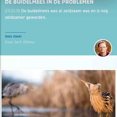
DE BUIDELMEES IN DE PROBLEMEN
29.01.18
De buidelmees was al zeldzaam was en is nog
zeldzamer geworden.
lees meer
Door Gert Ottens