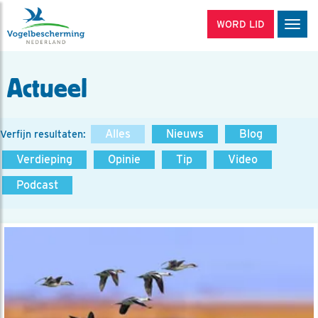
WORD LID
Men
Actueel
Alles
Nieuws
Blog
Verfijn resultaten:
Verdieping
Opinie
Tip
Video
Podcast