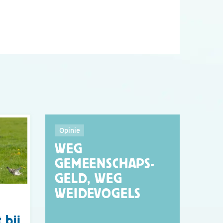
Opinie
WEG
GEMEENSCHAPS-
GELD, WEG
WEIDEVOGELS
 bij