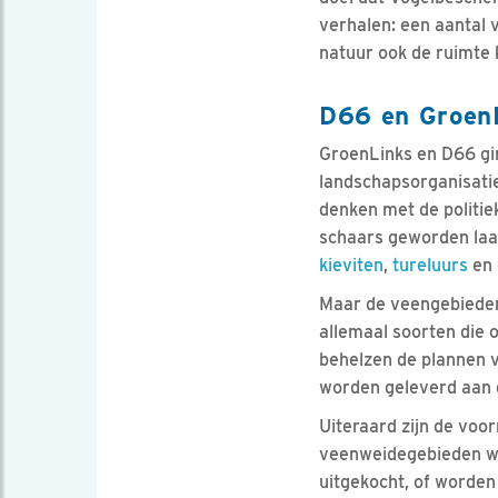
verhalen: een aantal 
natuur ook de ruimte k
D66 en GroenL
GroenLinks en D66 ging
landschapsorganisati
denken met de politie
schaars geworden laag
kieviten
,
tureluurs
en 
Maar de veengebieden 
allemaal soorten die
behelzen de plannen v
worden geleverd aan d
Uiteraard zijn de voo
veenweidegebieden wor
uitgekocht, of worden