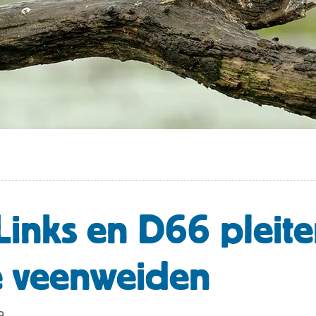
inks en D66 pleite
e veenweiden
9