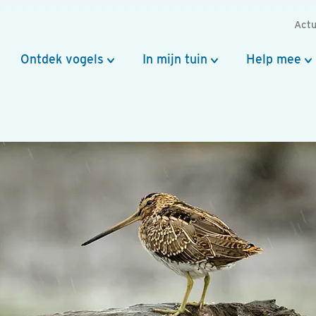
Actu
Ontdek vogels
In mijn tuin
Help mee