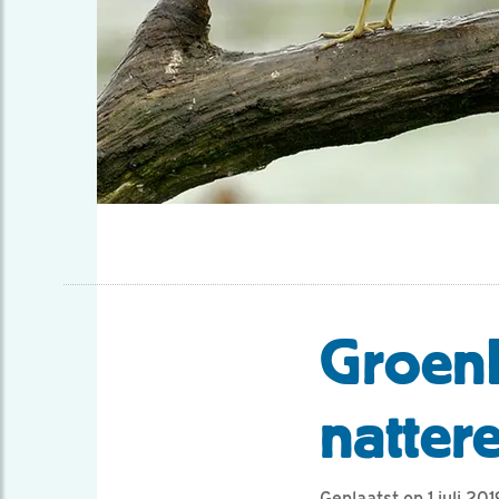
GroenL
natter
Geplaatst op 1 juli 201