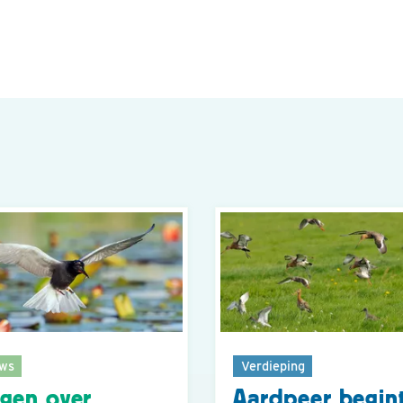
ws
Verdieping
gen over
Aardpeer begint