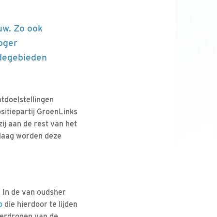
uw. Zo ook
oger
idegebieden
tdoelstellingen
sitiepartij GroenLinks
ij aan de rest van het
ndaag worden deze
 In de van oudsher
o
die hierdoor te lijden
verdrogen van de