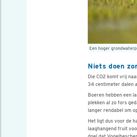
Een hoger grondwaterpe
Niets doen zo
Die CO2 komt vrij na
34 centimeter dalen al
Boeren hebben een la
plekken al zo fors ged
langer rendabel om op
Het ligt dus voor de h
laaghangend fruit voo
doel dat Vogelbesche