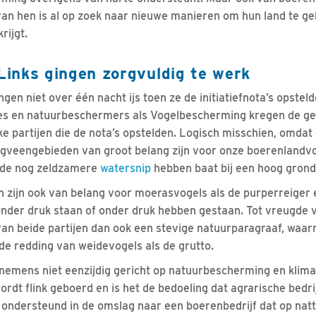
van hen is al op zoek naar nieuwe manieren om hun land te ge
rijgt.
inks gingen zorgvuldig te werk
en niet over één nacht ijs toen ze de initiatiefnota’s opstel
es en natuurbeschermers als Vogelbescherming kregen de g
ke partijen die de nota’s opstelden. Logisch misschien, omdat
veengebieden van groot belang zijn voor onze boerenlandvog
de nog zeldzamere
watersnip
hebben baat bij een hoog grond
zijn ook van belang voor moerasvogels als de purperreiger e
 onder druk staan of onder druk hebben gestaan. Tot vreugde
an beide partijen dan ook een stevige natuurparagraaf, waar
e redding van weidevogels als de grutto.
rnemens niet eenzijdig gericht op natuurbescherming en klima
dt flink geboerd en is het de bedoeling dat agrarische bedr
 ondersteund in de omslag naar een boerenbedrijf dat op natt