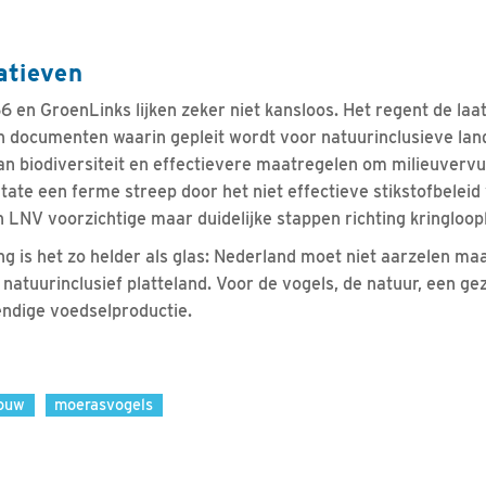
iatieven
66 en GroenLinks lijken zeker niet kansloos. Het regent de la
n documenten waarin gepleit wordt voor natuurinclusieve lan
an biodiversiteit en effectievere maatregelen om milieuvervui
tate een ferme streep door het niet effectieve stikstofbeleid
 LNV voorzichtige maar duidelijke stappen richting kringloo
 is het zo helder als glas: Nederland moet niet aarzelen ma
 natuurinclusief platteland. Voor de vogels, de natuur, een 
ndige voedselproductie.
ouw
moerasvogels