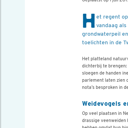
H
et regent o
vandaag als 
grondwaterpeil e
toelichten in de 
Het platteland natuur
dichterbij te brengen
sloegen de handen ine
parlement laten zien 
nota’s besproken in 
Weidevogels e
Op veel plaatsen in N
drassige veenweiden 
hebben omdat hun bio