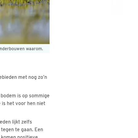
s onderbouwen waarom.
ebieden met nog zo’n
e bodem is op sommige
 is het voor hen niet
den lijkt zelfs
 tegen te gaan. Een
 komen positieve