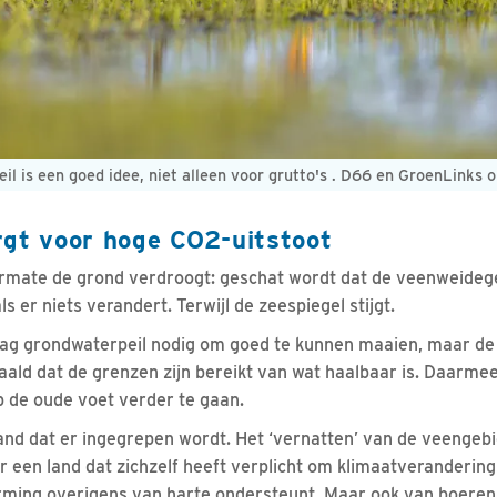
il is een goed idee, niet alleen voor grutto's . D66 en GroenLink
rgt voor hoge CO2-uitstoot
armate de grond verdroogt: geschat wordt dat de veenweideg
s er niets verandert. Terwijl de zeespiegel stijgt.
ag grondwaterpeil nodig om goed te kunnen maaien, maar d
aald dat de grenzen zijn bereikt van wat haalbaar is. Daarmee
 de oude voet verder te gaan.
and dat er ingegrepen wordt. Het ‘vernatten’ van de veengebie
r een land dat zichzelf heeft verplicht om klimaatverandering
rming overigens van harte ondersteunt. Maar ook van boeren