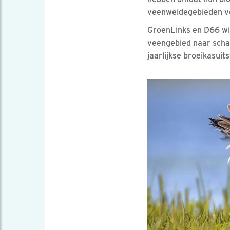
veenweidegebieden vo
GroenLinks en D66 wij
veengebied naar schat
jaarlijkse broeikasuit