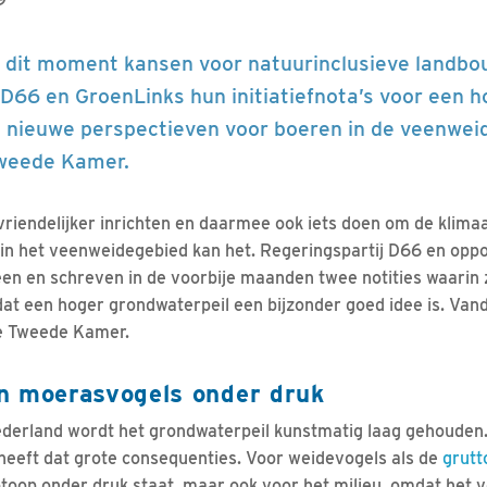
p dit moment kansen voor natuurinclusieve landbo
D66 en GroenLinks hun initiatiefnota’s voor een h
n nieuwe perspectieven voor boeren in de veenwe
Tweede Kamer.
vriendelijker inrichten en daarmee ook iets doen om de klimaa
: in het veenweidegebied kan het. Regeringspartij D66 en oppo
en en schreven in de voorbije maanden twee notities waarin z
dat een hoger grondwaterpeil een bijzonder goed idee is. Va
de Tweede Kamer.
n moerasvogels onder druk
ederland wordt het grondwaterpeil kunstmatig laag gehouden.
heeft dat grote consequenties. Voor weidevogels als de
grutt
toop onder druk staat, maar ook voor het milieu, omdat het 