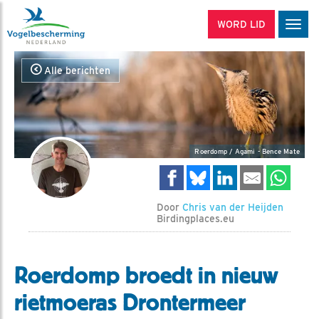
WORD LID
Men
Alle berichten
Roerdomp / Agami - Bence Mate
Door
Chris van der Heijden
Birdingplaces.eu
Roerdomp broedt in nieuw
rietmoeras Drontermeer