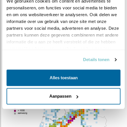
We gebruiken cookies om content en advertenties te 
personaliseren, om functies voor social media te bieden 
Aantal broedparen
Geen broedvogel
en om ons websiteverkeer te analyseren. Ook delen we 
informatie over uw gebruik van onze site met onze 
Geschat maximum
3500-11.100 (2016/17-
aantal overwinteraars
2020/21)
partners voor social media, adverteren en analyse. Deze 
partners kunnen deze gegevens combineren met andere 
Doortrekkers
1400-7600, nov
informatie die u aan ze heeft verstrekt of die ze hebben 
(2016/17-2020/21)
verzameld op basis van uw gebruik van hun services.
Bron:
sovon.nl
Details tonen
Alles toestaan
Aanpassen