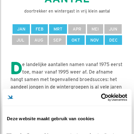
doortrekker en wintergast in vrij klein aantal
JAN
FEB
MRT
APR
MEI
JUN
JUL
AUG
SEP
OKT
NOV
DEC
D
e landelijke aantallen namen vanaf 1975 eerst
toe, maar vanaf 1995 weer af. De afname
hangt samen met tegenvallend broedsucces: het
aandeel jongen in de wintergroepen is al vele jaren
onder de benodigde 12% gebleven, de jaarlijkse
sterfte onder de volwassen vogels. In de jaren
negentig van de vorige eeuw bedroeg de populatie
het dubbele van nu.
Deze website maakt gebruik van cookies
AANTALLEN IN NEDERLAND