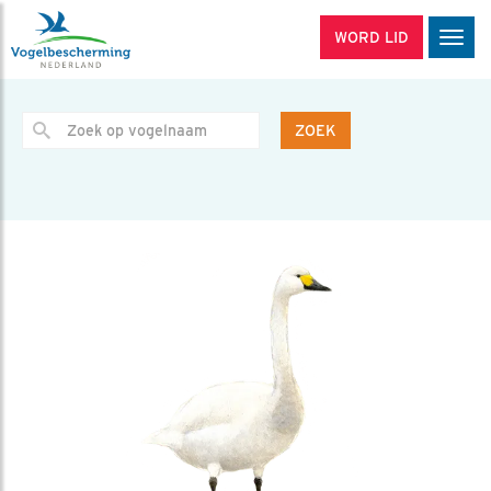
WORD LID
Men
ZOEK