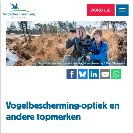
WORD LID
Men
Vogels kijken met optiek van Vogelbescherming / Ron Steemers
Vogelbescherming-optiek en
andere topmerken