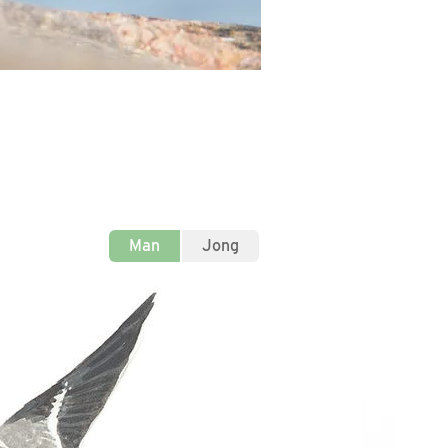
Man
Jong