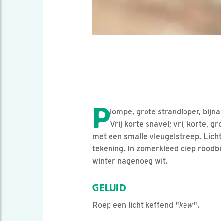
P
lompe, grote strandloper, bijna
Vrij korte snavel; vrij korte, 
met een smalle vleugelstreep. Lich
tekening. In zomerkleed diep roodbr
winter nagenoeg wit.
GELUID
Roep een licht keffend "
kew
".