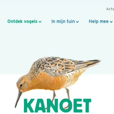
Actu
Ontdek vogels
In mijn tuin
Help mee
KANOET