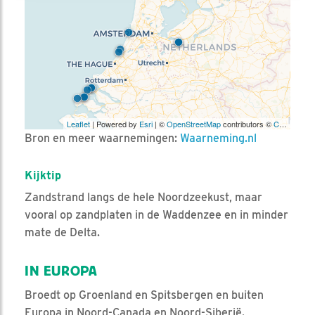
Leaflet
| Powered by
Esri
| ©
OpenStreetMap
contributors ©
CARTO
Bron en meer waarnemingen:
Waarneming.nl
Kijktip
Zandstrand langs de hele Noordzeekust, maar
vooral op zandplaten in de Waddenzee en in minder
mate de Delta.
IN EUROPA
Broedt op Groenland en Spitsbergen en buiten
Europa in Noord-Canada en Noord-Siberië.