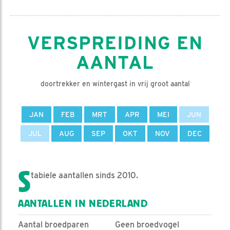
VERSPREIDING EN
AANTAL
doortrekker en wintergast in vrij groot aantal
JAN
FEB
MRT
APR
MEI
JUN
JUL
AUG
SEP
OKT
NOV
DEC
S
tabiele aantallen sinds 2010.
AANTALLEN IN NEDERLAND
Aantal broedparen
Geen broedvogel