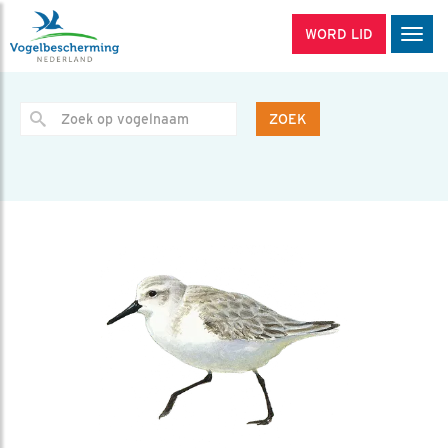
WORD LID
Men
ZOEK