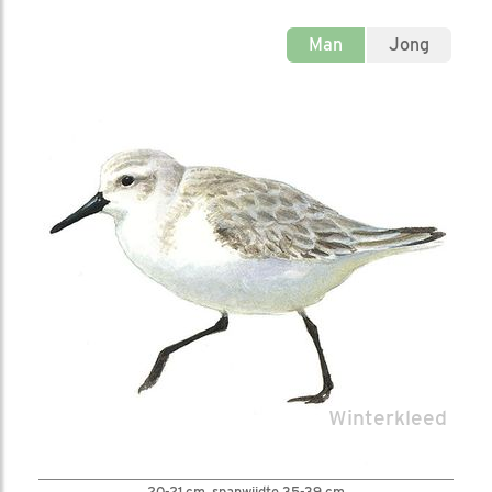
Man
Jong
Winterkleed
20-21 cm, spanwijdte 35-39 cm