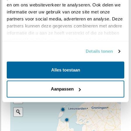
en om ons websiteverkeer te analyseren. Ook delen we 
informatie over uw gebruik van onze site met onze 
partners voor social media, adverteren en analyse. Deze 
partners kunnen deze gegevens combineren met andere 
informatie die u aan ze heeft verstrekt of die ze hebben 
verzameld op basis van uw gebruik van hun services.
Details tonen
Meer weten over trends? Kijk op
sovon.nl
.
Alles toestaan
WAARNEMINGEN
Aanpassen
+
−