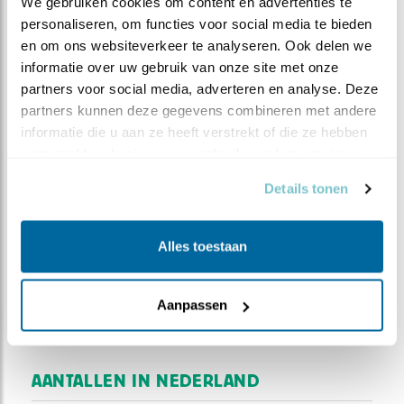
We gebruiken cookies om content en advertenties te 
zeer talrijke broedvogel | jaarrond aanwezig | doortrekker en
personaliseren, om functies voor social media te bieden 
wintergast in zeer groot aantal
en om ons websiteverkeer te analyseren. Ook delen we 
informatie over uw gebruik van onze site met onze 
partners voor social media, adverteren en analyse. Deze 
JAN
FEB
MRT
APR
MEI
JUN
partners kunnen deze gegevens combineren met andere 
JUL
AUG
SEP
OKT
NOV
DEC
informatie die u aan ze heeft verstrekt of die ze hebben 
verzameld op basis van uw gebruik van hun services.
S
Details tonen
inds de jaren '70 van de vorige eeuw is het
aantal houtduiven met zeker een derde
gedaald, voornamelijk door een veranderende
Alles toestaan
landbouw. In de periode 2006-2012 bleek de
houtduif in steden in hoog Nederland een negatieve
Aanpassen
trend te laten zien, terwijl die in laag Nederland
stabiel was.
AANTALLEN IN NEDERLAND