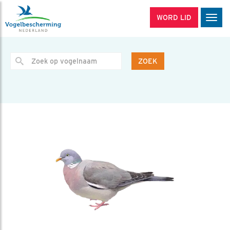
WORD LID
Men
ZOEK