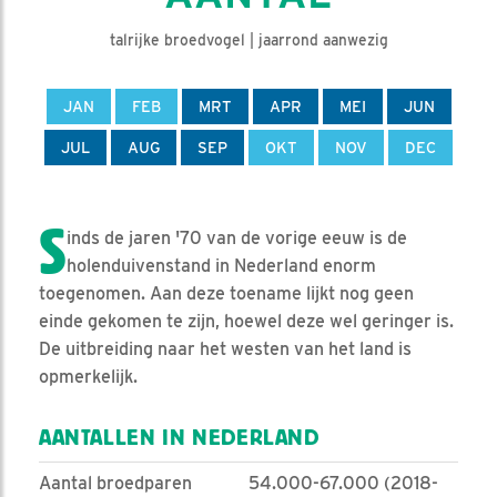
talrijke broedvogel | jaarrond aanwezig
JAN
FEB
MRT
APR
MEI
JUN
JUL
AUG
SEP
OKT
NOV
DEC
S
inds de jaren '70 van de vorige eeuw is de
holenduivenstand in Nederland enorm
toegenomen. Aan deze toename lijkt nog geen
einde gekomen te zijn, hoewel deze wel geringer is.
De uitbreiding naar het westen van het land is
opmerkelijk.
AANTALLEN IN NEDERLAND
Aantal broedparen
54.000-67.000 (2018-