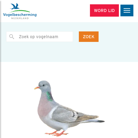
WORD LID
Men
ZOEK