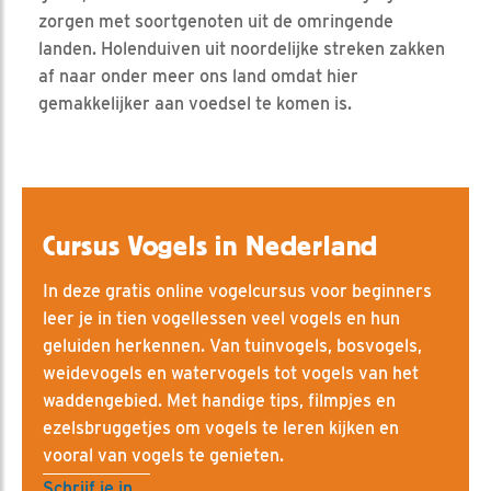
zorgen met soortgenoten uit de omringende
landen. Holenduiven uit noordelijke streken zakken
af naar onder meer ons land omdat hier
gemakkelijker aan voedsel te komen is.
Cursus Vogels in Nederland
In deze gratis online vogelcursus voor beginners
leer je in tien vogellessen veel vogels en hun
geluiden herkennen. Van tuinvogels, bosvogels,
weidevogels en watervogels tot vogels van het
waddengebied. Met handige tips, filmpjes en
ezelsbruggetjes om vogels te leren kijken en
vooral van vogels te genieten.
Schrijf je in