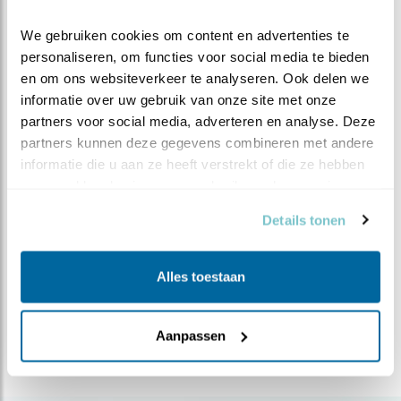
natuurgebieden, langs prachtig gerenoveerde
veenhuisjes. Het gebied staat bekend om zijn
We gebruiken cookies om content en advertenties te 
vuurvlinders, otters, ooievaars en purperreigers.
personaliseren, om functies voor social media te bieden 
Loop bijvoorbeeld eens over het 800 jaar oude
en om ons websiteverkeer te analyseren. Ook delen we 
Voetpad, een schelpenpad dwars door de
Rottige
informatie over uw gebruik van onze site met onze 
partners voor social media, adverteren en analyse. Deze 
Meente
of huur een kano en vaar de Scheene af.
partners kunnen deze gegevens combineren met andere 
informatie die u aan ze heeft verstrekt of die ze hebben 
Meer over
verzameld op basis van uw gebruik van hun services.
grauwegans
visdief
vrijwilliger
kluut
Details tonen
resultaat
wetlandwacht
moerasvogels
natura2000
purperreiger
waterral
friesland
Alles toestaan
Deel dit bericht
Aanpassen