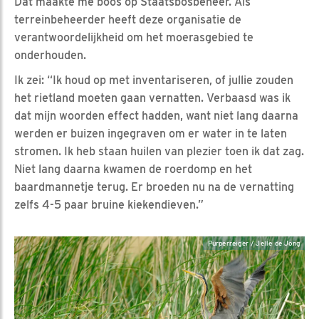
Dat maakte me boos op Staatsbosbeheer. Als
terreinbeheerder heeft deze organisatie de
verantwoordelijkheid om het moerasgebied te
onderhouden.
Ik zei: “Ik houd op met inventariseren, of jullie zouden
het rietland moeten gaan vernatten. Verbaasd was ik
dat mijn woorden effect hadden, want niet lang daarna
werden er buizen ingegraven om er water in te laten
stromen. Ik heb staan huilen van plezier toen ik dat zag.
Niet lang daarna kwamen de roerdomp en het
baardmannetje terug. Er broeden nu na de vernatting
zelfs 4-5 paar bruine kiekendieven.”
Purperreiger / Jelle de Jong