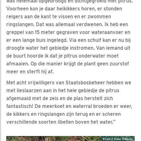
was helemaal opgedroogd en dichtgegroeid met pitrus.
Voorheen kon je daar heikikkers horen, er stonden
reigers aan de kant te vissen en er zwommen
ringslangen. Dat was allemaal verdwenen. Ik heb een
greppel van 15 meter gegraven voor wateraanvoer en
er een lange buis ingelegd. Via een schuif kan er nu bij
droogte water het gebiedje instromen. Van iemand uit
de buurt hoorde ik dat je pitrus onderwater moet
afmaaien. Op die manier krijgt de plant geen zuurstof
meer en sterft hij af.
Met acht vrijwilligers van Staatsbosbeheer hebben we
met lieslaarzen aan in het hele gebiedje de pitrus
afgemaaid met de zeis en de plas herstelt zich
fantastisch! De meerkoet en waterral broeden er weer,
de kikkers en ringslangen zijn terug en er scheren
verschillende soorten libellen boven het water.”
Kluut / Koos Dansen