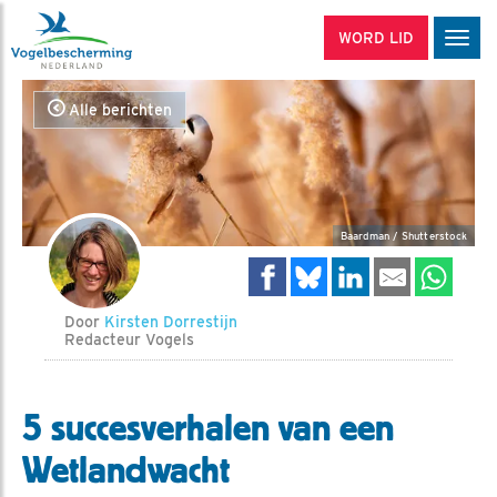
WORD LID
Men
Alle berichten
Baardman / Shutterstock
Door
Kirsten Dorrestijn
Redacteur Vogels
5 succesverhalen van een
Wetlandwacht