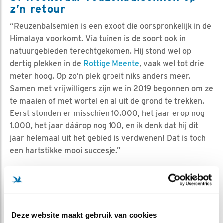
z’n retour
“Reuzenbalsemien is een exoot die oorspronkelijk in de
Himalaya voorkomt. Via tuinen is de soort ook in
natuurgebieden terechtgekomen. Hij stond wel op
dertig plekken in de
Rottige Meente
, vaak wel tot drie
meter hoog. Op zo’n plek groeit niks anders meer.
Samen met vrijwilligers zijn we in 2019 begonnen om ze
te maaien of met wortel en al uit de grond te trekken.
Eerst stonden er misschien 10.000, het jaar erop nog
1.000, het jaar dáárop nog 100, en ik denk dat hij dit
jaar helemaal uit het gebied is verdwenen! Dat is toch
een hartstikke mooi succesje.”
Kijktip!
In het zuiden van Friesland liggen prachtige
Deze website maakt gebruik van cookies
wandel-, fiets-, en kanoroutes door oude