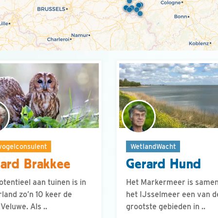
vogelconsulent
WetlandWacht
ard Brakkee
Gerard Hund
otentieel aan tuinen is in
Het Markermeer is same
land zo’n 10 keer de
het IJsselmeer een van d
Veluwe. Als ..
grootste gebieden in ..