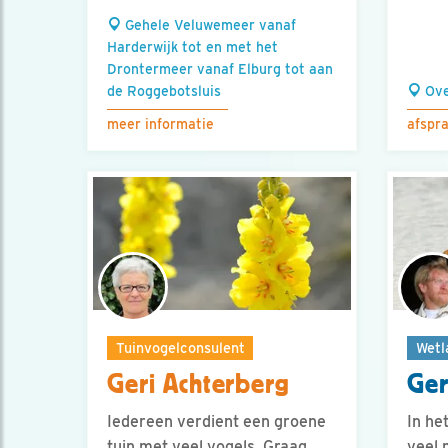
Gehele Veluwemeer vanaf
Harderwijk tot en met het
Drontermeer vanaf Elburg tot aan
de Roggebotsluis
Ove
meer informatie
afspr
Tuinvogelconsulent
Wetl
Geri Achterberg
Ger
Iedereen verdient een groene
In he
tuin met veel vogels. Graag
veel 