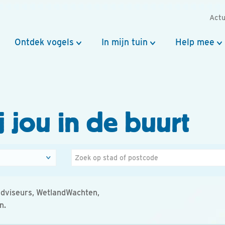
Actu
Ontdek vogels
In mijn tuin
Help mee
 jou in de buurt
Zoek
op
stad
adviseurs, WetlandWachten,
of
n.
postcode