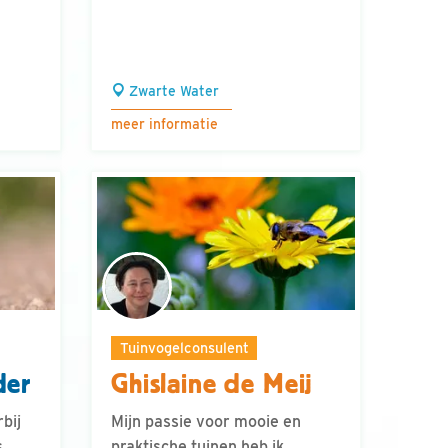
Zwarte Water
meer informatie
Tuinvogelconsulent
der
Ghislaine de Meij
bij
Mijn passie voor mooie en
s
praktische tuinen heb ik