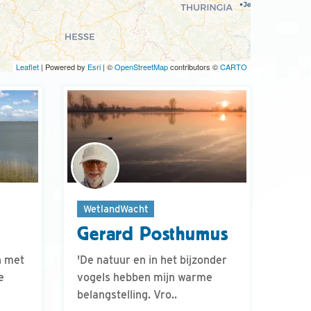
Leaflet
| Powered by
Esri
| ©
OpenStreetMap
contributors ©
CARTO
WetlandWacht
Gerard Posthumus
n met
'De natuur en in het bijzonder
e
vogels hebben mijn warme
belangstelling. Vro..