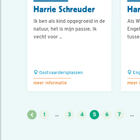
Harrie Schreuder
Har
Ik ben als kind opgegroeid in de
Als W
natuur, het is mijn passie. Ik
Engel
vecht voor ..
tusse
Oostvaardersplassen
Eng
meer informatie
meer 
<
1
...
3
4
5
6
7
...