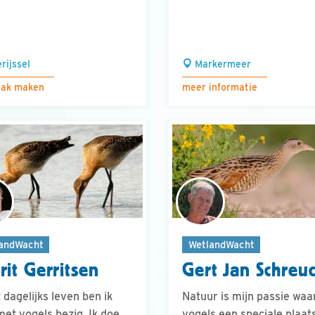
rijssel
Markermeer
aak maken
meer informatie
andWacht
WetlandWacht
rit Gerritsen
Gert Jan Schreu
t dagelijks leven ben ik
Natuur is mijn passie waar
met vogels bezig. Ik doe
vogels een speciale plaat