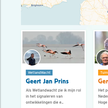
WetlandWacht
Tuin
Geert Jan Prins
Ger
Als Wetlandwacht zie ik mijn rol
Het p
in het signaleren van
Neder
ontwikkelingen die e..
Hoge 