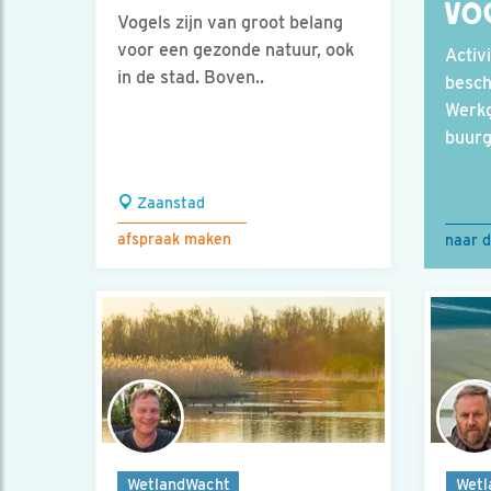
VO
Vogels zijn van groot belang
voor een gezonde natuur, ook
Activi
in de stad. Boven..
besc
Werkg
buur
Zaanstad
afspraak maken
naar d
WetlandWacht
Wetl