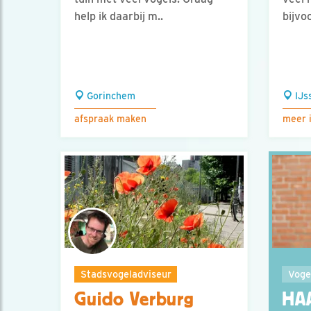
help ik daarbij m..
bijvoo
Gorinchem
IJs
afspraak maken
meer 
Stadsvogeladviseur
Voge
Guido Verburg
HA