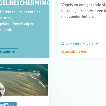
GELBESCHERMING
Vogels en een gezonde st
horen bij elkaar. Het een 
teiten: tellen, excursies,
niet zonder het an..
herming
ebied: Den Haag en
gmeenten
Gemeente Hilversum
afspraak maken
e website
andWacht