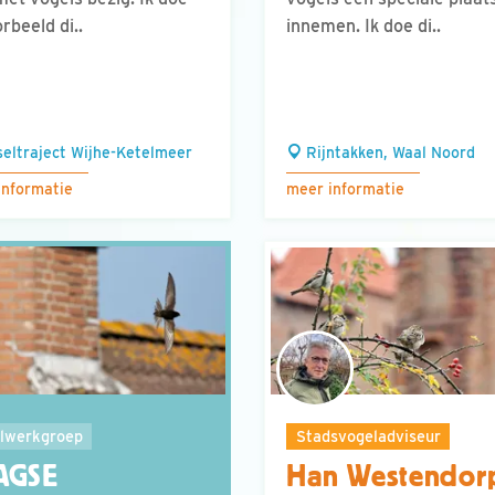
rbeeld di..
innemen. Ik doe di..
seltraject Wijhe-Ketelmeer
Rijntakken, Waal Noord
informatie
meer informatie
Stadsvogeladviseur
lwerkgroep
Han Westendor
AGSE