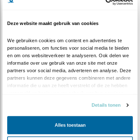
Deze website maakt gebruik van cookies
Frank van Groen:
We gebruiken cookies om content en advertenties te 
"Vogels zijn de kers op de taart van
personaliseren, om functies voor social media te bieden 
natuurbeleving, wat is er mooier dan bij te kunnen
en om ons websiteverkeer te analyseren. Ook delen we 
dragen aan hun beschermi.ng"
informatie over uw gebruik van onze site met onze 
partners voor social media, adverteren en analyse. Deze 
partners kunnen deze gegevens combineren met andere 
informatie die u aan ze heeft verstrekt of die ze hebben 
Heb je een vraag die niet specifiek over dit wetland
verzameld op basis van uw gebruik van hun services.
gaat?
Stel dan je vraag hier
Details tonen
Contact WetlandWacht
Alles toestaan
Titel
De heer
Mevrouw