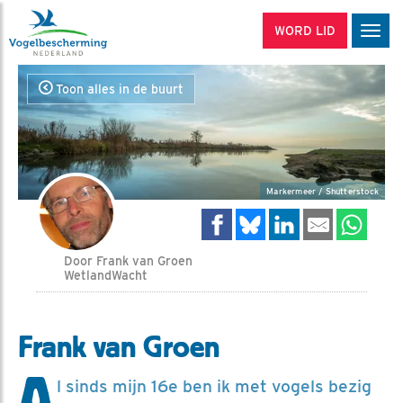
WORD LID
Men
Toon alles in de buurt
Markermeer / Shutterstock
Door Frank van Groen
WetlandWacht
Frank van Groen
A
l sinds mijn 16e ben ik met vogels bezig