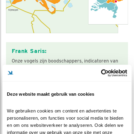
Frank Saris:
Onze vogels zijn boodschappers, indicatoren van
en voor het milieu, waard om voor te strijden.
Heb je een vraag die niet specifiek over dit wetland
Deze website maakt gebruik van cookies
gaat?
Stel dan je vraag hier
We gebruiken cookies om content en advertenties te 
Contact WetlandWacht
personaliseren, om functies voor social media te bieden 
en om ons websiteverkeer te analyseren. Ook delen we 
informatie over uw gebruik van onze site met onze 