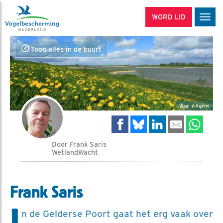
WORD LID
Men
Toon alles in de buurt
Waal / Agami
Door Frank Saris
WetlandWacht
Frank Saris
I
n de Gelderse Poort gaat het erg vaak over