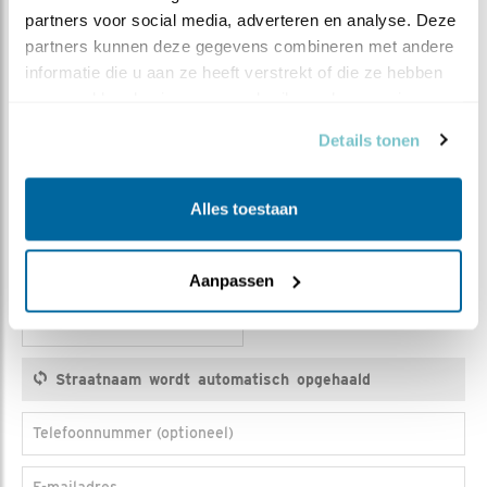
Titel
De heer
Mevrouw
partners voor social media, adverteren en analyse. Deze 
partners kunnen deze gegevens combineren met andere 
Voorlttrs
informatie die u aan ze heeft verstrekt of die ze hebben 
verzameld op basis van uw gebruik van hun services.
Tussenv.
Details tonen
Achternaam
Alles toestaan
Postcode
Huisnr.
Aanpassen
Toev.
Telefoonnummer (optioneel)
E-mailadres