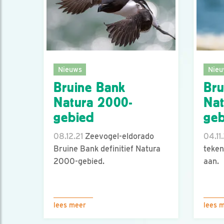
Nieuws
Nieu
Bruine Bank
Bru
Natura 2000-
Nat
gebied
ge
08.12.21
Zeevogel-eldorado
04.11
Bruine Bank definitief Natura
teken
2000-gebied.
aan.
lees meer
lees 