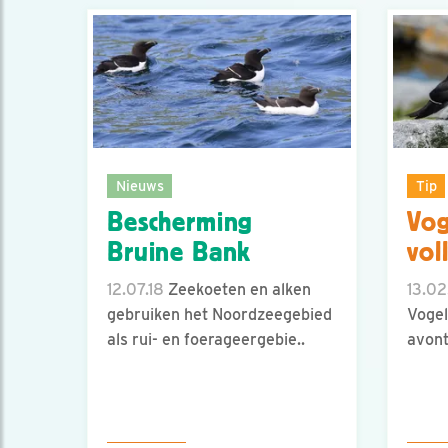
Nieuws
Tip
Bescherming
Vog
Bruine Bank
vol
12.07.18
Zeekoeten en alken
13.02
gebruiken het Noordzeegebied
Voge
als rui- en foerageergebie..
avont