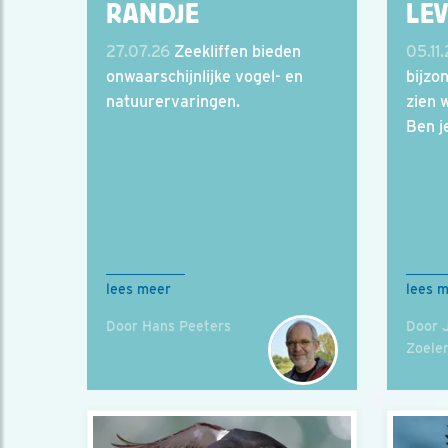
RANDJE
LE
27.07.26
Zeekliffen bieden
05.11
onwaarschijnlijke vogel- en
bijzo
natuurervaringen.
zien 
Ben j
lees meer
lees 
Door Hans Peeters
Door 
Zoele