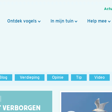
Actu
Ontdek vogels
In mijn tuin
Help mee
Blog
Verdieping
Opinie
Tip
Video
T VERBORGEN