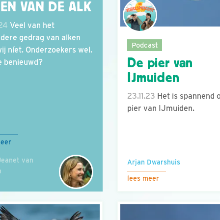
VEN VAN DE ALK
.24
Veel van het
ndere gedrag van alken
Podcast
wij níet. Onderzoekers wel.
De pier van
e benieuwd?
IJmuiden
23.11.23
Het is spannend 
pier van IJmuiden.
meer
Jeanet van
Arjan Dwarshuis
n
lees meer