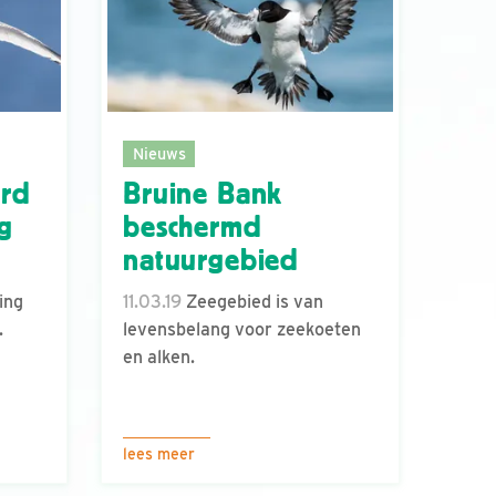
Nieuws
rd
Bruine Bank
g
beschermd
natuurgebied
ing
11.03.19
Zeegebied is van
.
levensbelang voor zeekoeten
en alken.
lees meer