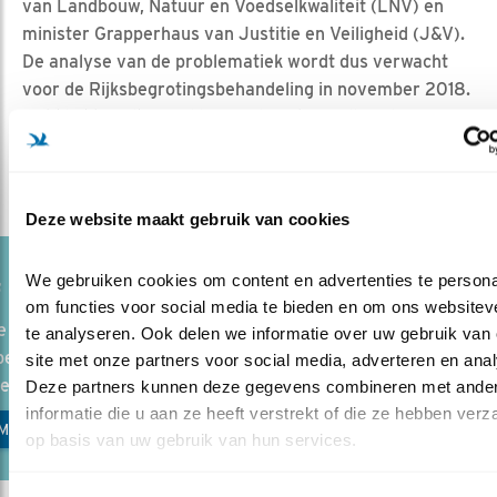
van Landbouw, Natuur en Voedselkwaliteit (LNV) en
minister Grapperhaus van Justitie en Veiligheid (J&V).
De analyse van de problematiek wordt dus verwacht
voor de Rijksbegrotingsbehandeling in november 2018.
Dat klinkt in elk geval hoopvol. Wat Vogelbescherming
betreft kan dat plan niet snel genoeg op papier komen…
Deze website maakt gebruik van cookies
We gebruiken cookies om content en advertenties te personal
F OP DE HOOGTE MET VOGELNIEUWS
om functies voor social media te bieden en om ons websiteve
e aan voor Vogelnieuws, de gratis nieuwsbrief van
te analyseren. Ook delen we informatie over uw gebruik van 
escherming. Zo blijf je op de hoogte van nieuws over vogels, 
site met onze partners voor social media, adverteren en anal
teiten en acties van Vogelbescherming.
Deze partners kunnen deze gegevens combineren met ander
informatie die u aan ze heeft verstrekt of die ze hebben verz
MELDEN VOGELNIEUWS
op basis van uw gebruik van hun services.