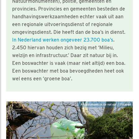
Natuurmonumenten), politie, gemeenten en
provincies. Provincies en gemeenten besteden de
handhavingswerkzaamheden echter vaak uit aan
een regionale uitvoeringsdienst of regionale
omgevingsdienst. Die heeft dan de boa’s in dienst.
In Nederland werken ongeveer 23.700 boa’s
.
2.450 hiervan houden zich bezig met ‘Milieu,
welzijn en infrastructuur.’ Daar zit natuur bij in.
Een boswachter is vaak (maar niet altijd) een boa.
Een boswachter met boa bevoegdheden heet ook
wel eens een ‘groene boa’.
Afvaldumpen in de natuur / Pixabay