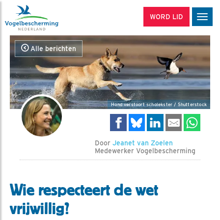
WORD LID
Men
Alle berichten
Hond verstoort scholekster / Shutterstock
Door
Jeanet van Zoelen
Medewerker Vogelbescherming
Wie respecteert de wet
vrijwillig?