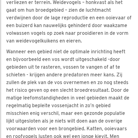
verliezen er terrein. Weidevogels – honkvast als het
gaat om hun broedgebied – zien de luchtmacht
verdwijnen door de lage reproductie en een ooievaar of
een buizerd kan nauwelijks gehinderd door waakzame
volwassen vogels op zoek naar prooidieren in de vorm
van weidevogelkuikens en eieren.
Wanneer een gebied niet de optimale inrichting heeft
en bijvoorbeeld een vos wordt uitgeschakeld -door
gebieden uit te rasteren, vossen te vangen of af te
schieten - krijgen andere predatoren meer kans. Zij
zullen de plek van de vos overnemen en zo nog steeds
het risico geven op een slecht broedresultaat. Door de
matige leefomstandigheden in veel gebieden maakt de
regelmatig bepleite vossenjacht in zo’n gebied
misschien enig verschil, maar een gezonde populatie
lijkt uitgesloten als je niets wilt doen aan de overige
voorwaarden voor een brongebied. Katten, ooievaars
en roofvogels lusten ook wel een jonge kievit. Men