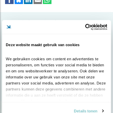
Gerelateerde items
Deze website maakt gebruik van cookies
We gebruiken cookies om content en advertenties te 
personaliseren, om functies voor social media te bieden 
en om ons websiteverkeer te analyseren. Ook delen we 
informatie over uw gebruik van onze site met onze 
partners voor social media, adverteren en analyse. Deze 
partners kunnen deze gegevens combineren met andere 
Nieuws
informatie die u aan ze heeft verstrekt of die ze hebben 
Nieuw: factsheet predatie
verzameld op basis van uw gebruik van hun services.
Details tonen