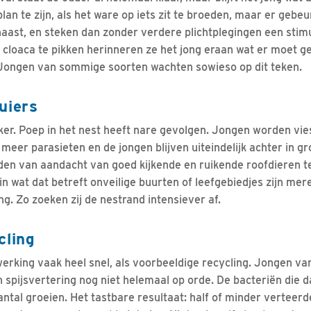
an te zijn, als het ware op iets zit te broeden, maar er gebeu
ast, en steken dan zonder verdere plichtplegingen een stim
 cloaca te pikken herinneren ze het jong eraan wat er moet ge
 Jongen van sommige soorten wachten sowieso op dit teken.
uiers
ker. Poep in het nest heeft nare gevolgen. Jongen worden vie
eer parasieten en de jongen blijven uiteindelijk achter in gro
jden van aandacht van goed kijkende en ruikende roofdieren t
in wat dat betreft onveilige buurten of leefgebiedjes zijn me
g. Zo zoeken zij de nestrand intensiever af.
cling
rwerking vaak heel snel, als voorbeeldige recycling. Jongen v
spijsvertering nog niet helemaal op orde. De bacteriën die 
ntal groeien. Het tastbare resultaat: half of minder verteerde