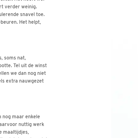
rt verder weinig.
ulerende snavel toe.
beuren. Het helpt,
s, soms nat,
otte. Tel uit de winst
ellen we dan nog niet
rels extra nauwgezet
an nog maar enkele
daarvoor nuttig werk
 maaltijdjes,