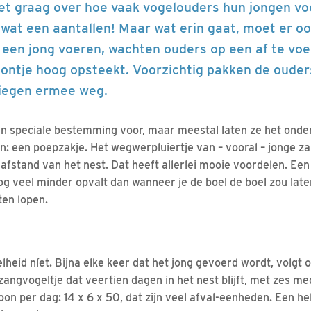
et graag over hoe vaak vogelouders hun jongen vo
 wat een aantallen! Maar wat erin gaat, moet er oo
e een jong voeren, wachten ouders op een af te voe
 kontje hoog opsteekt. Voorzichtig pakken de ouder
liegen ermee weg.
n speciale bestemming voor, maar meestal laten ze het ond
en: een poepzakje. Het wegwerpluiertje van – vooral – jonge z
afstand van het nest. Dat heeft allerlei mooie voordelen. Ee
oog veel minder opvalt dan wanneer je de boel de boel zou late
ten lopen.
heid níet. Bijna elke keer dat het jong gevoerd wordt, volgt 
ngvogeltje dat veertien dagen in het nest blijft, met zes med
on per dag: 14 x 6 x 50, dat zijn veel afval-eenheden. Een h