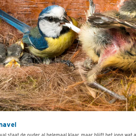
navel
l staat de ouder al helemaal klaar, maar blijft het jong wat a