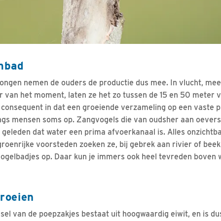
mbad
ongen nemen de ouders de productie dus mee. In vlucht, mees
van het moment, laten ze het zo tussen de 15 en 50 meter va
o consequent in dat een groeiende verzameling op een vaste pl
ings mensen soms op. Zangvogels die van oudsher aan oevers
g geleden dat water een prima afvoerkanaal is. Alles onzichtb
groenrijke voorsteden zoeken ze, bij gebrek aan rivier of beek
gelbadjes op. Daar kun je immers ook heel tevreden boven w
groeien
sel van de poepzakjes bestaat uit hoogwaardig eiwit, en is d