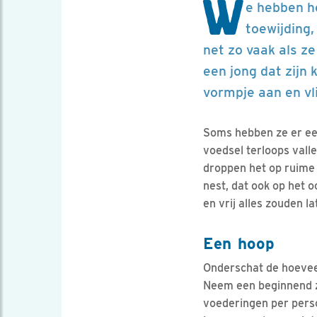
W
e hebben h
toewijding,
net zo vaak als z
een jong dat zijn
vormpje aan en v
Soms hebben ze er ee
voedsel terloops vall
droppen het op ruime 
nest, dat ook op het 
en vrij alles zouden la
Een hoop
Onderschat de hoeveel
Neem een beginnend za
voederingen per perso