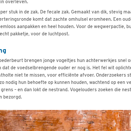
 in overleven.
– per stuk in de zak. De fecale zak. Gemaakt van dik, stevig ma
verteringsronde komt dat zachte omhulsel eromheen. Een oud
emloos aanpakken en heel houden. Voor de wegwerpactie, buit
echt pakketje, voor de luchtpost.
ng
oederbeurt brengen jonge vogeltjes hun achterwerkjes snel o
n dat de voedselbrengende ouder er nog is. Het fel wit oplicht
holte niet te missen, voor efficiënte afvoer. Onderzoekers st
 zo nodig hun behoefte op kunnen houden, wachtend op een ve
n grens – en dan lokt de nestrand. Vogelouders zoeken die nest
jn bezorgd.