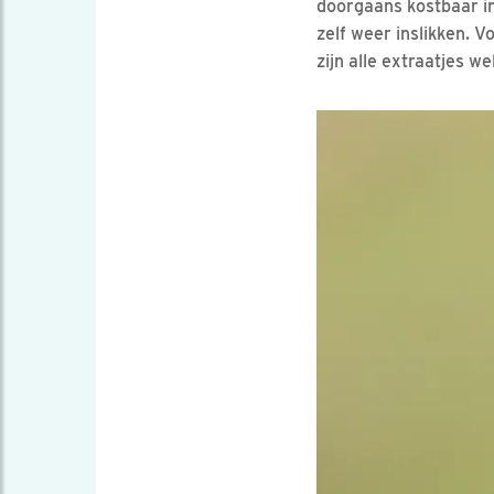
doorgaans kostbaar in
zelf weer inslikken. V
zijn alle extraatjes w