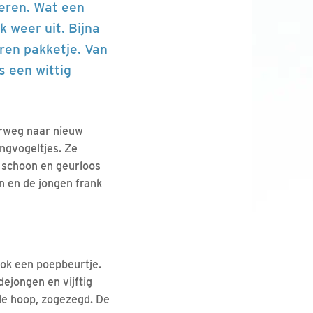
eren. Wat een
k weer uit. Bijna
ren pakketje. Van
s een wittig
erweg naar nieuw
angvogeltjes. Ze
n schoon en geurloos
n en de jongen frank
ook een poepbeurtje.
ejongen en vijftig
ele hoop, zogezegd. De