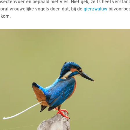
sectenvoer en bepaald niet vies. Niet gek, zelfs heel verstand
ooral vrouwelijke vogels doen dat, bij de
gierzwaluw
bijvoorbee
elkom.