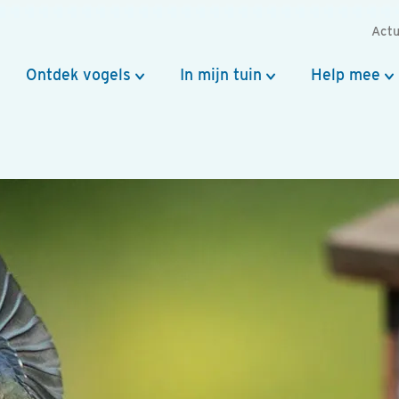
Actu
Ontdek vogels
In mijn tuin
Help mee